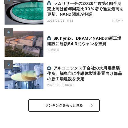
ラムリサーチの2026年度第4四半期
売上高は前年同期比30％増で過去最高を
更新、NAND関連が好調
レポート
2026/08/06 11:24
SK hynix、DRAMとNANDの新工場
建設に総額54.3兆ウォンを投資
19時間前
アルコニックス子会社の大川電機製
作所、福島市に半導体製造装置向け部品
の新工場建設を決定
2026/08/06 06:30
ランキングをもっと見る