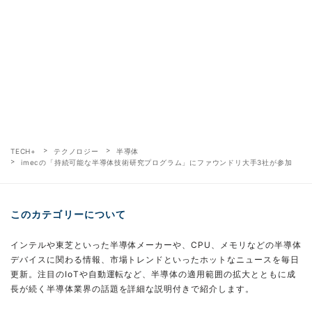
TECH+
テクノロジー
半導体
imecの「持続可能な半導体技術研究プログラム」にファウンドリ大手3社が参加
このカテゴリーについて
インテルや東芝といった半導体メーカーや、CPU、メモリなどの半導体
デバイスに関わる情報、市場トレンドといったホットなニュースを毎日
更新。注目のIoTや自動運転など、半導体の適用範囲の拡大とともに成
長が続く半導体業界の話題を詳細な説明付きで紹介します。