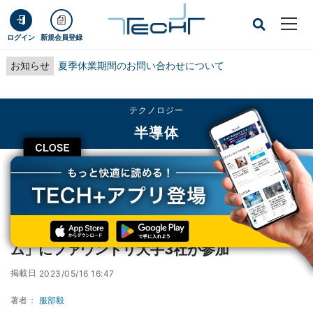
ログイン
新規会員登録
お知らせ
夏季休業期間のお問い合わせについて
テクノロジー
半導体
CLOSE
TECH+
テクノロジー
半導体
imecの「持続可能な半導体技術研究プログラム」にファウンドリ大手3社が参加
imecの「持続可能な半導体技術研究プログラ
ム」にファウンドリ大手3社が参加
掲載日
2023/05/16 16:47
著者：
服部毅