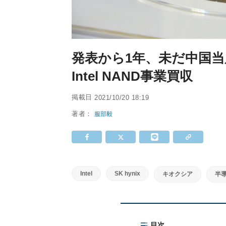
発表から1年、未だ中国当局
Intel NAND事業買収
掲載日
2021/10/20 18:19
著者：
服部毅
Intel
SK hynix
キオクシア
半
目次