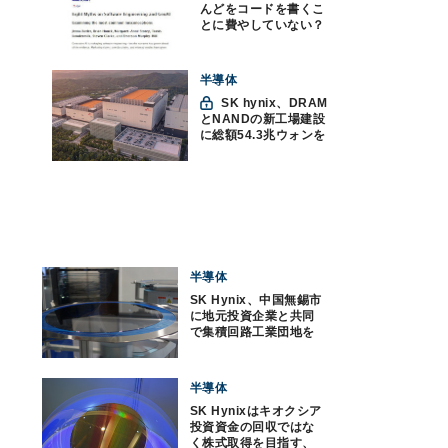
んどをコードを書くこ
とに費やしていない？
ソフトウェアエンジニ
アリングにおけるAIの8
つの神話への賛否
半導体
SK hynix、DRAM
とNANDの新工場建設
に総額54.3兆ウォンを
投資
半導体
SK Hynix、中国無錫市
に地元投資企業と共同
で集積回路工業団地を
着工
半導体
SK Hynixはキオクシア
投資資金の回収ではな
く株式取得を目指す、