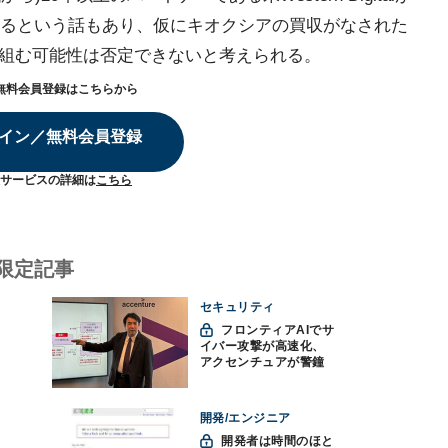
るという話もあり、仮にキオクシアの買収がなされた
italが手を組む可能性は否定できないと考えられる。
無料会員登録はこちらから
イン／無料会員登録
サービスの詳細は
こちら
限定記事
セキュリティ
フロンティアAIでサ
イバー攻撃が高速化、
アクセンチュアが警鐘
「防御中心からの脱却
を」
開発/エンジニア
開発者は時間のほと