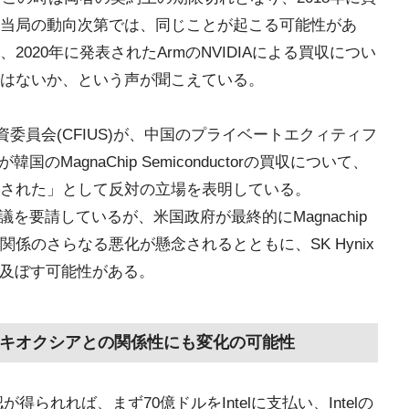
当局の動向次第では、同じことが起こる可能性があ
020年に発表されたArmのNVIDIAによる買収につい
はないか、という声が聞こえている。
資委員会(CFIUS)が、中国のプライベートエクィティフ
」が韓国のMagnaChip Semiconductorの買収について、
された」として反対の立場を表明している。
再審議を要請しているが、米国政府が最終的にMagnachip
係のさらなる悪化が懸念されるとともに、SK Hynix
響を及ぼす可能性がある。
ると、キオクシアとの関係性にも変化の可能性
認が得られれば、まず70億ドルをIntelに支払い、Intelの