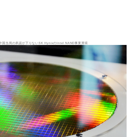
当局の承認が下りないSK HynixのIntel NAND事業買収