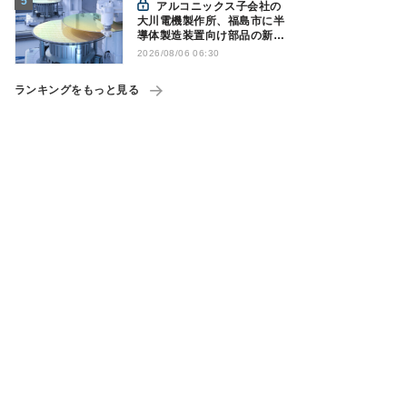
アルコニックス子会社の
大川電機製作所、福島市に半
導体製造装置向け部品の新工
場建設を決定
2026/08/06 06:30
ランキングをもっと見る