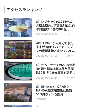
アクセスランキング
レゾナックの2026年12
月期上期のコア営業利益は前
年同期比2.6倍の888億円、
AI向け半導体材料が好調
レポート
2026/08/06 18:26
APEX 2026から見えてきた
未来:先端電子パッケージン
グの最新事情と次なるパラダ
イムシフト
レポート
2026/08/07 07:00
ラムリサーチの2026年度
第4四半期売上高は前年同期
比30％増で過去最高を更新、
NAND関連が好調
レポート
2026/08/06 11:24
SK hynix、DRAMと
NANDの新工場建設に総額
54.3兆ウォンを投資
17時間前