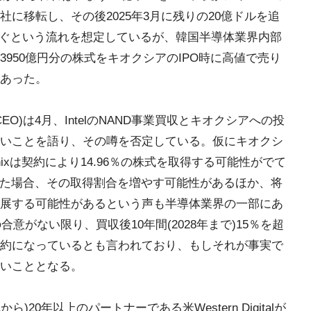
社に移転し、その後2025年3月に残りの20億ドルを追
き継ぐという流れを想定しているが、韓国半導体業界内部
3950億円分の株式をキオクシアのIPO時に高値で売り
あった。
CEO)は4月、IntelのNAND事業買収とキオクシアへの投
いことを語り、その噂を否定している。仮にキオクシ
nixは契約により14.96％の株式を取得する可能性がでて
きらめた場合、その取得割合を増やす可能性があるほか、将
展する可能性があるという声も半導体業界の一部にあ
の合意がない限り、買収後10年間(2028年まで)15％を超
約になっているとも言われており、もしそれが事実で
いこととなる。
ら)20年以上のパートナーである米Western Digitalが