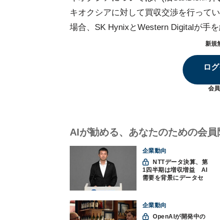
キオクシアに対して買収交渉を行ってい
場合、SK HynixとWestern Dig
新規
ログ
会員
AIが勧める、あなたのための会員
企業動向
NTTデータ決算、第
1四半期は増収増益 AI
需要を背景にデータセ
ンター投資を加速
企業動向
OpenAIが開発中の