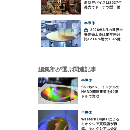
新型デバイスは2027年
発売でドーナツ型、価
格300ドル超に
半導体
2026年6月の世界半
導体売上高は前年同月
比123.6％増の1345億
ドルで過去最高更新
SIA調べ
編集部が選ぶ関連記事
半導体
SK Hynix、インテルの
NAND関連事業を90億
ドルで買収
半導体
Western Digitalによる
キオクシア買収話が再
燃、キオクシアは否定