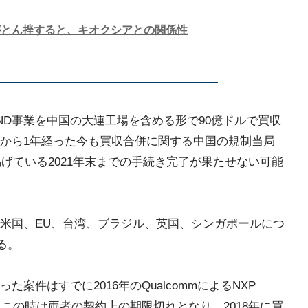
買収がとん挫すると、キオクシアとの関係性
AND事業を中国の大連工場を含める形で90億ドルで買収
から1年経った今も買収合併に関する中国の規制当局
が掲げている2021年末までの手続き完了が果たせない可能
米国、EU、台湾、ブラジル、英国、シンガポールにつ
る。
案件はすでに2016年のQualcommによるNXP
があり、この時は両者の契約上の期限切れとなり、2018年に買