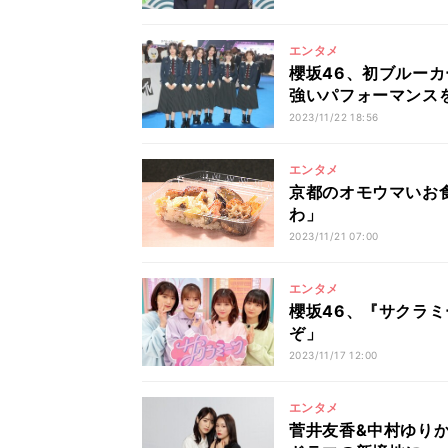
エンタメ
櫻坂46、初ブルーカー
強いパフォーマンス
2023/11/22 18:56
エンタメ
京都のオモウマいお
わ」
2023/11/21 07:00
エンタメ
櫻坂46、『サクラ
ぞ」
2023/11/17 12:00
エンタメ
菅井友香&中村ゆり