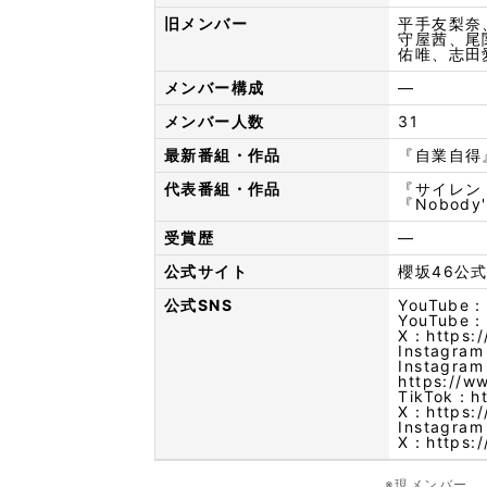
旧メンバー
平手友梨奈
守屋茜、尾
佑唯、志田
メンバー構成
—
メンバー人数
31
最新番組・作品
『自業自得』
代表番組・作品
『サイレン
『Nobody
受賞歴
—
公式サイト
櫻坂46公
公式SNS
YouTube：
YouTube：
X：
https:
Instagra
Instagra
https://w
TikTok：
h
X：
https:
Instagra
X：
https:
※現メンバー、