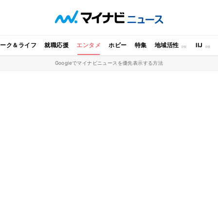
ワーク＆ライフ
就職応援
エンタメ
ホビー
特集
地域活性
IIJ
Googleでマイナビニュースを優先表示する方法