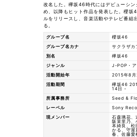
改名した。欅坂46時代にはデビューシ
め、以降もヒット作品を発表した。櫻坂46と
ルをリリースし、音楽活動やテレビ番組
る。
グループ名
櫻坂46
グループ名カナ
サクラザカ
別名
欅坂46
ジャンル
J-POP・
活動開始年
2015年8月
活動期間
欅坂46 20
14日 -
所属事務所
Seed & 
レーベル
Sony Reco
現メンバー
石森璃花、
阪茉里乃、
本綺良、松
かる、守屋
春、佐藤愛