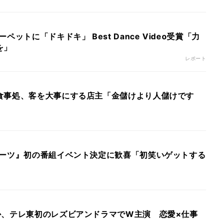
ペットに「ドキドキ」 Best Dance Video受賞「力
を」
レポート
食事処、客を大事にする店主「金儲けより人儲けです
ミーツ』初の番組イベント決定に歓喜「初笑いゲットする
か、テレ東初のレズビアンドラマでW主演 恋愛×仕事