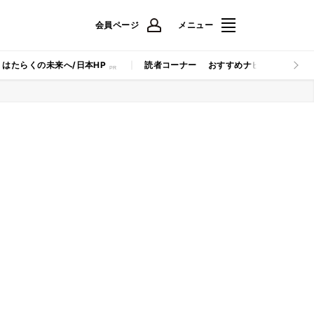
会員ページ
メニュー
はたらくの未来へ/日本HP
読者コーナー
おすすめナビ
マイナビB