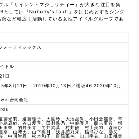
ングル『サイレントマジョリティー』が大きな注目を集
しては『Nobody's fault』をはじめとするシング
出演など幅広く活動している女性アイドルグループであ
フォーティシックス
アイドル
21日
15年8月21日 - 2020年10月13日／櫻坂46 2020年10月
Flower合同会社
rds
遠藤光莉、遠藤理子、大園玲、大沼晶保、小田倉麗奈、幸
小島凪紗、谷口愛季、田村保乃、中嶋優月、藤吉夏鈴、増
田里奈、的野美青、向井純葉、村井優、村山美羽、森田ひ
麗奈、山﨑天、山下瞳月、浅井恋乃未、稲熊ひな、勝又
桜、中川智尋、松本和子、目黒陽色、山川宇衣、山田桃実