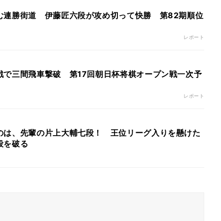
む連勝街道 伊藤匠六段が攻め切って快勝 第82期順位
レポート
戦で三間飛車撃破 第17回朝日杯将棋オープン戦一次予
レポート
のは、先輩の片上大輔七段！ 王位リーグ入りを懸けた
段を破る