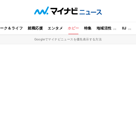
ワーク＆ライフ
就職応援
エンタメ
ホビー
特集
地域活性
IIJ
Googleでマイナビニュースを優先表示する方法