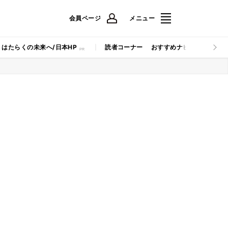
会員ページ
メニュー
はたらくの未来へ/日本HP
読者コーナー
おすすめナビ
マイナビB