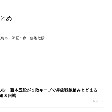
とめ
県広島市、師匠：森 信雄七段
の歩 藤本五段が１敗キープで昇級戦線踏みとどまる
１組３回戦
レポート