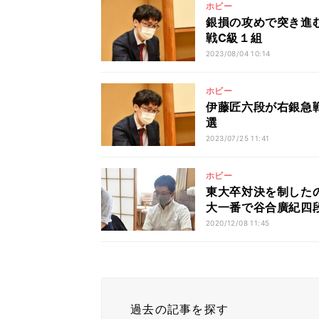
ホビー
銀損の攻めで突き進
戦C級１組
2023/08/04 10:14
ホビー
伊藤匠六段が右銀急
選
2023/07/25 11:41
ホビー
東大卒対決を制した
大一番で谷合廣紀四
2020/12/08 11:45
過去の記事を探す