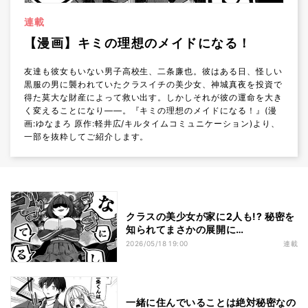
連載
【漫画】キミの理想のメイドになる！
友達も彼女もいない男子高校生、二条廉也。彼はある日、怪しい
黒服の男に襲われていたクラスイチの美少女、神城真夜を投資で
得た莫大な財産によって救い出す。しかしそれが彼の運命を大き
く変えることになり――。『キミの理想のメイドになる！』(漫
画:ゆなまろ 原作:軽井広/キルタイムコミュニケーション)より、
一部を抜粋してご紹介します。
クラスの美少女が家に2人も!? 秘密を
知られてまさかの展開に…
2026/05/18 19:00
連載
一緒に住んでいることは絶対秘密なの