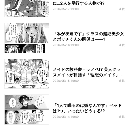
に…2人を尾行する人物が!?
2026/05/17 19:00
連載
「私が友達です」クラスの超絶美少女
とボッチくんの関係は――?
2026/05/16 19:00
連載
メイドの教科書＝ラノベ!? 美人クラ
スメイトが目指す「理想のメイド」と
は…
2026/05/15 19:00
連載
「1人で眠るのは嫌なんです」ベッド
は1つ。いったいどうする!?
2026/05/14 19:00
連載