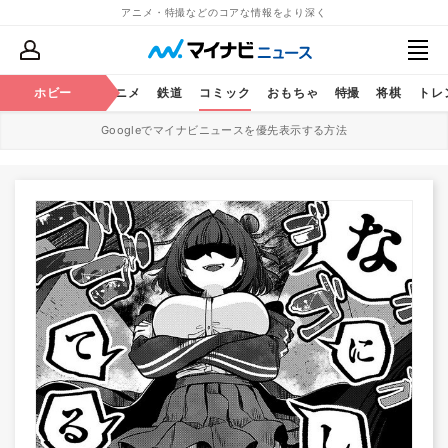
アニメ・特撮などのコアな情報をより深く
ホビー
アニメ
鉄道
コミック
おもちゃ
特撮
将棋
トレ
Googleでマイナビニュースを優先表示する方法