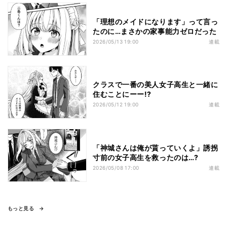
「理想のメイドになります」って言っ
たのに…まさかの家事能力ゼロだった
2026/05/13 19:00
連載
クラスで一番の美人女子高生と一緒に
住むことにーー!?
2026/05/12 19:00
連載
「神城さんは俺が貰っていくよ」誘拐
寸前の女子高生を救ったのは…?
2026/05/08 17:00
連載
もっと見る