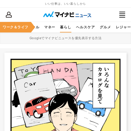
いい仕事は、いい暮らしから
ャリア
ワーク＆ライフ
ビジネススキル
マネー
暮らし
ヘルスケア
グルメ
レジャー
Googleでマイナビニュースを優先表示する方法