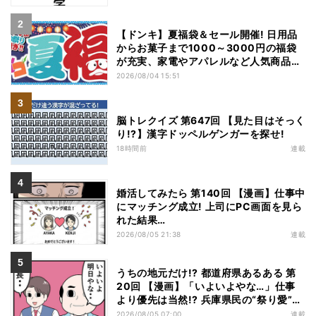
【ドンキ】夏福袋＆セール開催! 日用品
からお菓子まで1000～3000円の福袋
が充実、家電やアパレルなど人気商品も
特価
2026/08/04 15:51
脳トレクイズ 第647回 【見た目はそっく
り!?】漢字ドッペルゲンガーを探せ!
18時間前
連載
婚活してみたら 第140回 【漫画】仕事中
にマッチング成立! 上司にPC画面を見ら
れた結果…
2026/08/05 21:38
連載
うちの地元だけ!? 都道府県あるある 第
20回 【漫画】「いよいよやな…」仕事
より優先は当然!? 兵庫県民の“祭り愛”が
熱すぎた
2026/08/05 07:00
連載