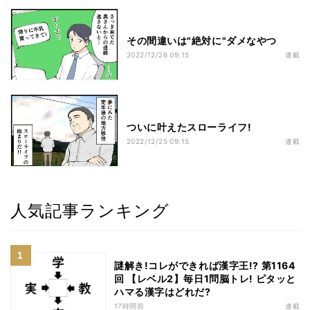
その間違いは"絶対に"ダメなやつ
2022/12/26 09:15
連載
ついに叶えたスローライフ!
2022/12/25 09:15
連載
人気記事ランキング
謎解き!コレができれば漢字王!? 第1164
回 【レベル2】毎日1問脳トレ! ピタッと
ハマる漢字はどれだ?
17時間前
連載