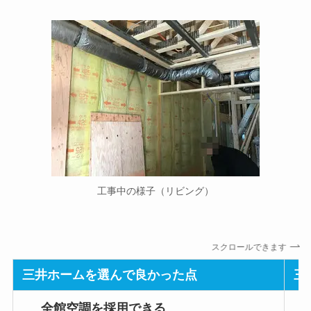
工事中の様子（リビング）
スクロールできます
三井ホームを選んで良かった点
三
全館空調を採用できる