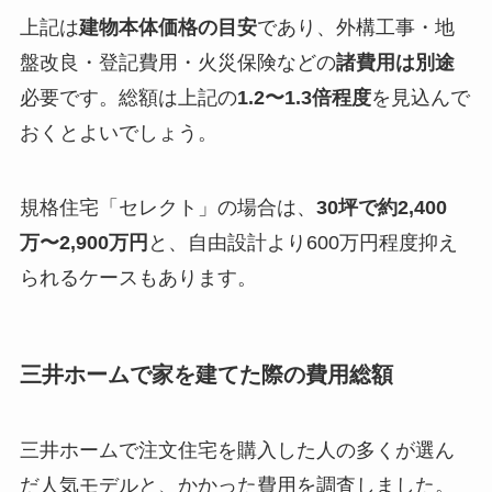
上記は
建物本体価格の目安
であり、外構工事・地
盤改良・登記費用・火災保険などの
諸費用は別途
必要です。総額は上記の
1.2〜1.3倍程度
を見込んで
おくとよいでしょう。
規格住宅「セレクト」の場合は、
30坪で約2,400
万〜2,900万円
と、自由設計より600万円程度抑え
られるケースもあります。
三井ホームで家を建てた際の費用総額
三井ホームで注文住宅を購入した人の多くが選ん
だ人気モデルと、かかった費用を調査しました。