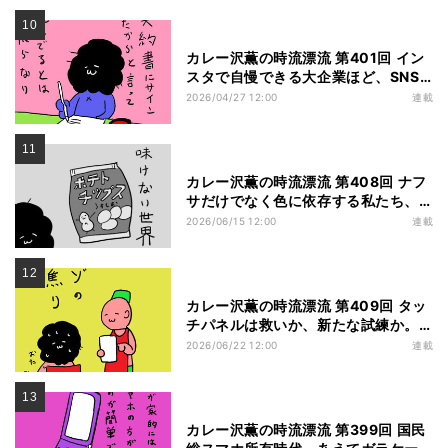
カレー沢薫の時流漂流 第401回 イン
スタで自慢できる大企業ほど、SNS
研修が必要な理由
2026/04/27 12:00
連載
カレー沢薫の時流漂流 第408回 ナフ
サだけでなく色に依存する私たち、
店の棚一面が「白黒」になったらど
2026/06/15 12:00
連載
うなる？
カレー沢薫の時流漂流 第409回 タッ
チパネルは救いか、新たな試練か。
マクドナルドのタッチパネルに批判
2026/06/22 12:00
連載
相次ぐ
カレー沢薫の時流漂流 第399回 国民