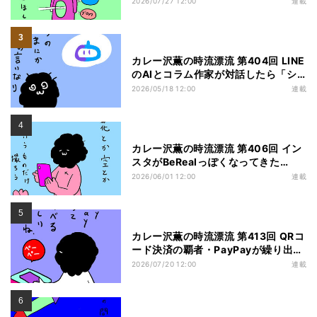
2026/07/27 12:00
連載
カレー沢薫の時流漂流 第404回 LINE
のAIとコラム作家が対話したら「シ
ンギュラリティ」をちょっとだけ感
2026/05/18 12:00
連載
じた件
カレー沢薫の時流漂流 第406回 イン
スタがBeRealっぽくなってきた
今、“半年ROMる”先人の話を聞いて
2026/06/01 12:00
連載
みよう
カレー沢薫の時流漂流 第413回 QRコ
ード決済の覇者・PayPayが繰り出し
たまさかの一手「他社カード利用
2026/07/20 12:00
連載
券」