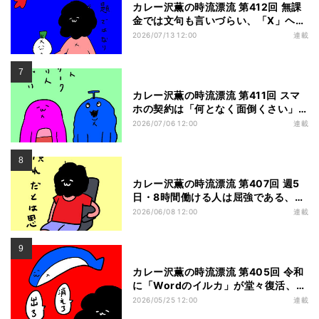
カレー沢薫の時流漂流 第412回 無課
金では文句も言いづらい、「X」ヘビ
ーユーザーがSpaceX株を購入した理
2026/07/13 12:00
連載
由
カレー沢薫の時流漂流 第411回 スマ
ホの契約は「何となく面倒くさい」
勢、povo2.0と楽天モバイルのすっ
2026/07/06 12:00
連載
たもんだを眺める
カレー沢薫の時流漂流 第407回 週5
日・8時間働ける人は屈強である、東
京都のハーフパンツ解禁から考える
2026/06/08 12:00
連載
カレー沢薫の時流漂流 第405回 令和
に「Wordのイルカ」が堂々復活、
「お前を消す方法」から早四半世紀
2026/05/25 12:00
連載