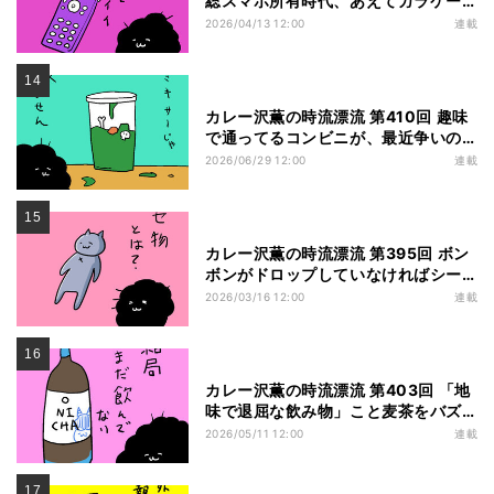
総スマホ所有時代、あえてガラケー
を使うのがオシャレな時代がそこま
2026/04/13 12:00
連載
で来ている……かも
カレー沢薫の時流漂流 第410回 趣味
で通ってるコンビニが、最近争いの
場になりがちな件について
2026/06/29 12:00
連載
カレー沢薫の時流漂流 第395回 ボン
ボンがドロップしていなければシー
ルにあらず？ いまだ冷めない平成女
2026/03/16 12:00
連載
児ブーム
カレー沢薫の時流漂流 第403回 「地
味で退屈な飲み物」こと麦茶をバズ
らせたHIKAKIN、珍しく炎上気味で
2026/05/11 12:00
連載
も狙い通り？