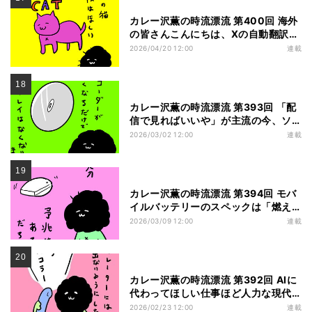
カレー沢薫の時流漂流 第400回 海外
の皆さんこんにちは、Xの自動翻訳機
能は世界をつなぐ？
2026/04/20 12:00
連載
カレー沢薫の時流漂流 第393回 「配
信で見ればいいや」が主流の今、ソ
ニーがBlu-rayレコーダーを生産終了
2026/03/02 12:00
連載
カレー沢薫の時流漂流 第394回 モバ
イルバッテリーのスペックは「燃え
ないこと」が第一になるかもしれな
2026/03/09 12:00
連載
い
カレー沢薫の時流漂流 第392回 AIに
代わってほしい仕事ほど人力な現代
に電話向け「罵声マイルド化AI」が
2026/02/23 12:00
連載