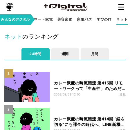
家族のデジタル
みんなのデジタル
スマート家電
美容家電
家電バズ
学びのIT
ネット
ネット
のランキング
24時間
週間
月間
カレー沢薫の時流漂流 第415回 リモ
ートワークって「生産性」のためだ
ったっけ？ GMOの在宅勤務廃止で考
2026/08/03 12:00
連載
える
カレー沢薫の時流漂流 第414回 “縁を
切る”にも課金の時代へ、LINE新機能
「プレミアムブロック」が好評