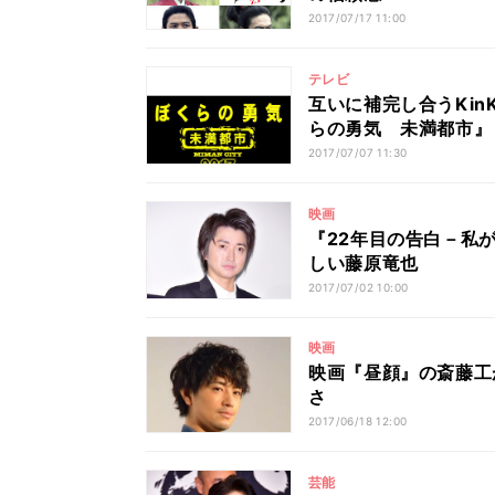
2017/07/17 11:00
テレビ
互いに補完し合うKinK
らの勇気 未満都市』
2017/07/07 11:30
映画
『22年目の告白－私
しい藤原竜也
2017/07/02 10:00
映画
映画『昼顔』の斎藤工
さ
2017/06/18 12:00
芸能