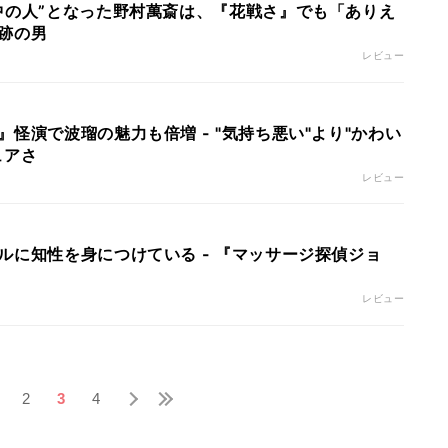
中の人”となった野村萬斎は、『花戦さ』でも「ありえ
跡の男
レビュー
怪演で波瑠の魅力も倍増 - "気持ち悪い"より"かわい
ュアさ
レビュー
ルに知性を身につけている - 『マッサージ探偵ジョ
レビュー
2
3
4