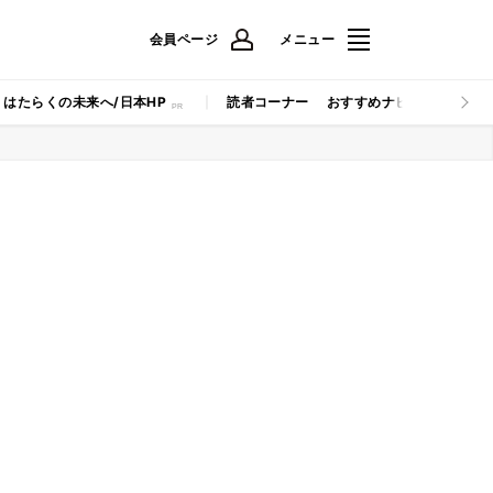
会員ページ
メニュー
はたらくの未来へ/日本HP
読者コーナー
おすすめナビ
マイナビB