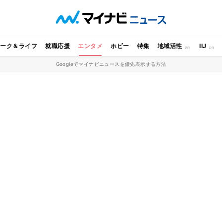
ワーク＆ライフ
就職応援
エンタメ
ホビー
特集
地域活性
IIJ
Googleでマイナビニュースを優先表示する方法