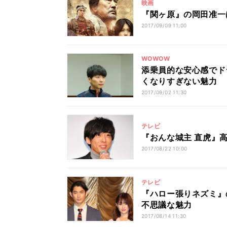
映画
『関ヶ原』の岡田准一
2017/09/09 11:00
WOWOW
添乗員的な安心感でド
くなりすぎない魅力
2017/09/02 11:30
テレビ
『おんな城主 直虎』
2017/08/22 10:00
テレビ
『ハロー張りネズミ』
不思議な魅力
2017/08/14 11:30