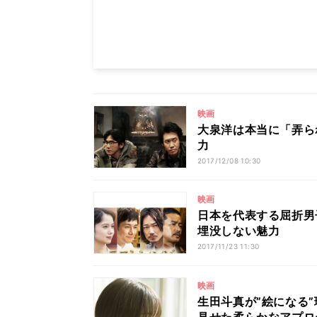
映画
大泉洋は本当に「弄ら
力
2017/12/08 10:30
映画
日本を代表する屈折男
埋没しない魅力
2017/11/23 11:30
映画
生田斗真が”絵になる