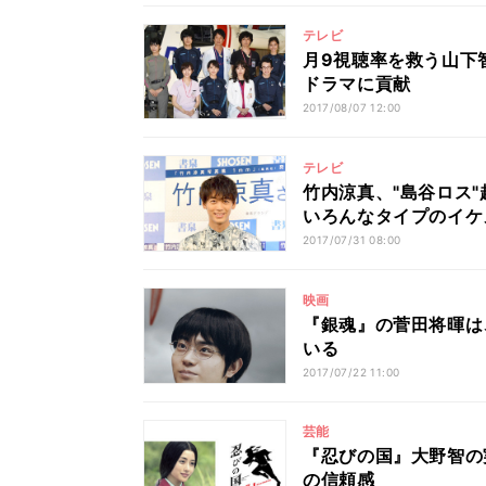
テレビ
月9視聴率を救う山下
ドラマに貢献
2017/08/07 12:00
テレビ
竹内涼真、"島谷ロス
いろんなタイプのイケ
2017/07/31 08:00
映画
『銀魂』の菅田将暉は
いる
2017/07/22 11:00
芸能
『忍びの国』大野智の
の信頼感