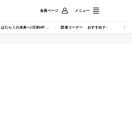
会員ページ
メニュー
はたらくの未来へ/日本HP
読者コーナー
おすすめナビ
マイナビB