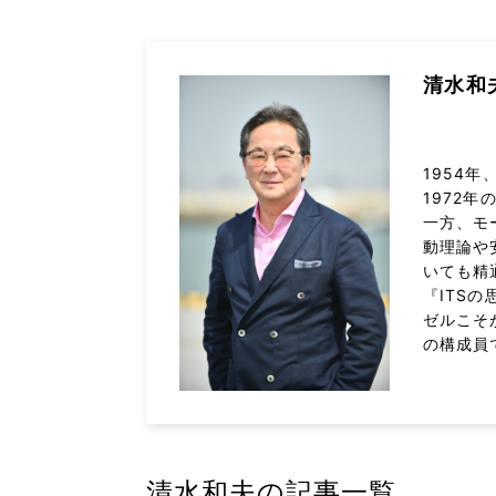
清水和
1954
1972
一方、モ
動理論や
いても精
『ITS
ゼルこそ
の構成員
清水和夫の記事一覧