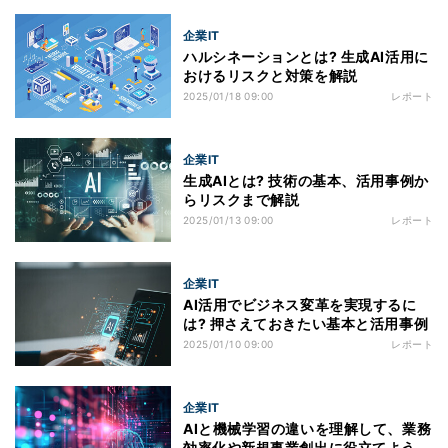
企業IT
ハルシネーションとは? 生成AI活用に
おけるリスクと対策を解説
2025/01/18 09:00
レポート
企業IT
生成AIとは? 技術の基本、活用事例か
らリスクまで解説
2025/01/13 09:00
レポート
企業IT
AI活用でビジネス変革を実現するに
は? 押さえておきたい基本と活用事例
2025/01/10 09:00
レポート
企業IT
AIと機械学習の違いを理解して、業務
効率化や新規事業創出に役立てよう