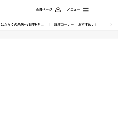
会員ページ
メニュー
はたらくの未来へ/日本HP
読者コーナー
おすすめナビ
マイナビB