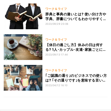
ワーク＆ライフ
辞典と事典の違いとは? 使い分け方や
字典、辞書についてもわかりやすく解
説
2023/09/29 20:06
ワーク＆ライフ
【休日の過ごし方】休みの日は何す
る? 1人･カップル･友達･家族ごとに紹
介
2023/09/13 17:44
ワーク＆ライフ
｢ご認識の通り｣のビジネスでの使い方
は? ｢その通りです｣を意味する言い換
え表現も紹介
2023/04/12 16:10