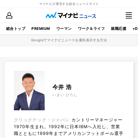
マイナビが運営する総合ニュースサイト
総合トップ
PREMIUM
ウーマン
ワーク＆ライフ
就職応援
+D
Googleでマイナビニュースを優先表示する方法
今井 浩
いまい ひろし
クリックテック・ジャパン
カントリーマネージャー
1970年生まれ。1992年に日本IBMへ入社し、営業
職とともに1999年までアメリカンフットボール選手