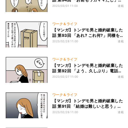
後の晩餐までケンカ!? 2人が交わした
2023/03/01 11:00
連載
言葉とは?
ワーク＆ライフ
【マンガ】トンデモ男と婚約破棄した
話 第93回 「あれ? これ何?」同棲を
していた部屋を訪れると、見慣れない
2023/02/28 11:00
連載
荷物が。ノブに尋ねると…
ワーク＆ライフ
【マンガ】トンデモ男と婚約破棄した
話 第92回 「よう、久しぶり」電話で
別れ話をして以来、初めて2人は顔を
2023/02/27 11:00
連載
合わせる
ワーク＆ライフ
【マンガ】トンデモ男と婚約破棄した
話 第91回 「結婚は難しいと思う」婚
約破棄を伝えられたノブの意外な反応
2023/02/26 11:00
連載
とは…?