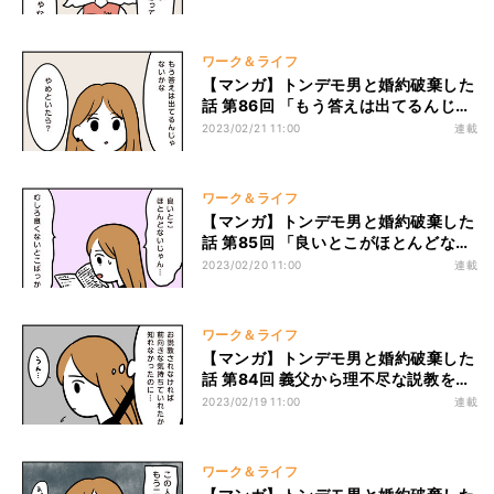
が見えてきた
ワーク＆ライフ
【マンガ】トンデモ男と婚約破棄した
話 第86回 「もう答えは出てるんじゃ
ないかな」ノブと共通の友人に相談す
2023/02/21 11:00
連載
ると…
ワーク＆ライフ
【マンガ】トンデモ男と婚約破棄した
話 第85回 「良いとこがほとんどな
い」ノブの魅力を書き出すつもりが、
2023/02/20 11:00
連載
悲しい結果が見えてくる…
ワーク＆ライフ
【マンガ】トンデモ男と婚約破棄した
話 第84回 義父から理不尽な説教をう
けたうみ。その帰り道、ノブはなんと
2023/02/19 11:00
連載
言う…?
ワーク＆ライフ