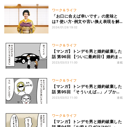
ワーク＆ライフ
「お口に合えば幸いです」の意味と
は? 使い方･例文や言い換え表現を解
説
2024/01/26 19:02
ワーク＆ライフ
【マンガ】トンデモ男と婚約破棄した
話 第96回 【ついに最終回!】婚約ま
でした2人の別れ。最後に交わした言
2023/03/03 11:00
連載
葉とは?
ワーク＆ライフ
【マンガ】トンデモ男と婚約破棄した
話 第95回 「そういえば…」ノブから
義実家について衝撃的な話を聞かされ
2023/03/02 11:00
連載
る!
ワーク＆ライフ
【マンガ】トンデモ男と婚約破棄した
話 第94回 「お前もワガママだし」最