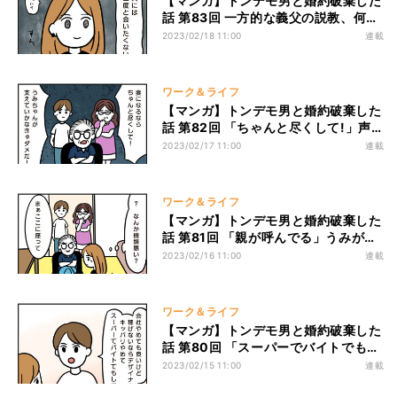
【マンガ】トンデモ男と婚約破棄した
話 第83回 一方的な義父の説教、何も
言わない婚約者。うみの味方は誰もい
2023/02/18 11:00
連載
なかった
ワーク＆ライフ
【マンガ】トンデモ男と婚約破棄した
話 第82回 「ちゃんと尽くして!」声
を荒らげて一方的にうみを責め続ける
2023/02/17 11:00
連載
義父。その内容は…
ワーク＆ライフ
【マンガ】トンデモ男と婚約破棄した
話 第81回 「親が呼んでる」うみが連
れていかれた先には不機嫌な義父がい
2023/02/16 11:00
連載
た
ワーク＆ライフ
【マンガ】トンデモ男と婚約破棄した
話 第80回 「スーパーでバイトでもし
て」働き方に口出しをするノブ。だ
2023/02/15 11:00
連載
が、うみには譲れないものがあった