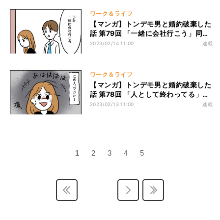
ワーク＆ライフ
【マンガ】トンデモ男と婚約破棄した
話 第79回 「一緒に会社行こう」同棲
解消が決まった2人。実家へ戻る直
2023/02/14 11:00
連載
前、ノブに変化が…!?
ワーク＆ライフ
【マンガ】トンデモ男と婚約破棄した
話 第78回 「人として終わってる」ノ
ブのヤバすぎる衝撃発言に、うみは笑
2023/02/13 11:00
連載
うしかなかった
1
2
3
4
5