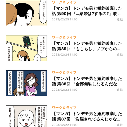
ワーク＆ライフ
【マンガ】トンデモ男と婚約破棄した
話 第90回 「…結婚は?するの?」改め
て問われたうみ。彼女が出した結論
2023/02/25 11:00
連載
は…
ワーク＆ライフ
【マンガ】トンデモ男と婚約破棄した
話 第89回 「もしもし」ノブからの突
然の電話。何の話かと思いきや…
2023/02/24 11:00
連載
ワーク＆ライフ
【マンガ】トンデモ男と婚約破棄した
話 第88回 「全部無駄になるんだな」
結婚をやめようとするうみだが、いろ
2023/02/23 11:00
連載
いろな考えが頭をよぎる
ワーク＆ライフ
【マンガ】トンデモ男と婚約破棄した
話 第87回 「洗脳されてるんじゃな
い?」周りに相談してやっと違う世界
2023/02/22 11:00
連載