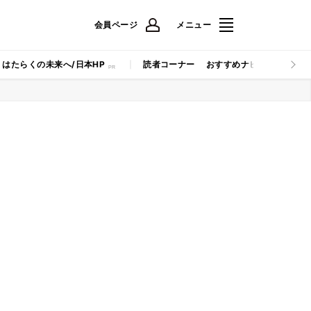
会員ページ
メニュー
はたらくの未来へ/日本HP
読者コーナー
おすすめナビ
マイナビB