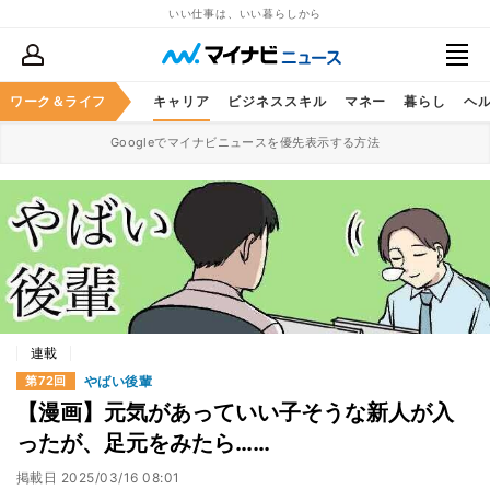
いい仕事は、いい暮らしから
ワーク＆ライフ
キャリア
ビジネススキル
マネー
暮らし
ヘ
Googleでマイナビニュースを優先表示する方法
連載
やばい後輩
第72回
【漫画】元気があっていい子そうな新人が入
ったが、足元をみたら……
掲載日
2025/03/16 08:01