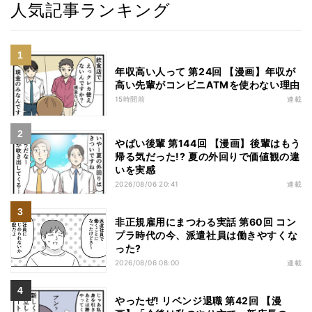
人気記事ランキング
年収高い人って 第24回 【漫画】年収が
高い先輩がコンビニATMを使わない理由
15時間前
連載
やばい後輩 第144回 【漫画】後輩はもう
帰る気だった!? 夏の外回りで価値観の違
いを実感
2026/08/06 20:41
連載
非正規雇用にまつわる実話 第60回 コン
プラ時代の今、派遣社員は働きやすくな
った?
2026/08/06 08:00
連載
やったぜ! リベンジ退職 第42回 【漫