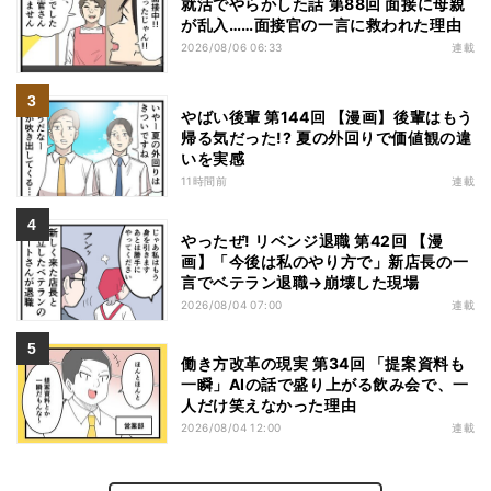
就活でやらかした話 第88回 面接に母親
が乱入……面接官の一言に救われた理由
2026/08/06 06:33
連載
やばい後輩 第144回 【漫画】後輩はもう
帰る気だった!? 夏の外回りで価値観の違
いを実感
11時間前
連載
やったぜ! リベンジ退職 第42回 【漫
画】「今後は私のやり方で」新店長の一
言でベテラン退職→崩壊した現場
2026/08/04 07:00
連載
働き方改革の現実 第34回 「提案資料も
一瞬」AIの話で盛り上がる飲み会で、一
人だけ笑えなかった理由
2026/08/04 12:00
連載