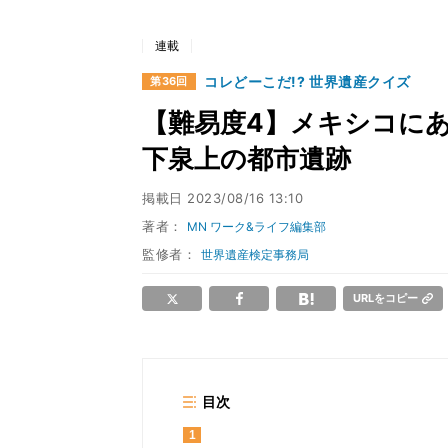
連載
コレどーこだ!? 世界遺産クイズ
第36回
【難易度4】メキシコにある
下泉上の都市遺跡
掲載日
2023/08/16 13:10
著者：
MN ワーク&ライフ編集部
監修者：
世界遺産検定事務局
URLをコピー
目次
1