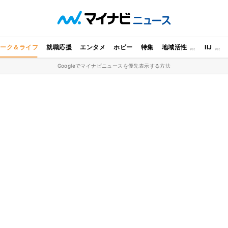
ワーク＆ライフ
就職応援
エンタメ
ホビー
特集
地域活性
IIJ
Googleでマイナビニュースを優先表示する方法