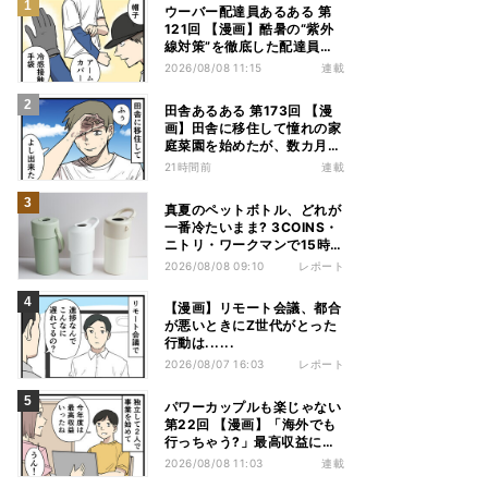
ウーバー配達員あるある 第
121回 【漫画】酷暑の“紫外
線対策”を徹底した配達員
が、数カ月後に絶句した理由
2026/08/08 11:15
連載
田舎あるある 第173回 【漫
画】田舎に移住して憧れの家
庭菜園を始めたが、数カ月後
の光景に絶句
21時間前
連載
真夏のペットボトル、どれが
一番冷たいまま? 3COINS・
ニトリ・ワークマンで15時間
検証してみた
2026/08/08 09:10
レポート
【漫画】リモート会議、都合
が悪いときにZ世代がとった
行動は......
2026/08/07 16:03
レポート
パワーカップルも楽じゃない
第22回 【漫画】「海外でも
行っちゃう?」最高収益に喜
ぶ夫婦、直後に届いた“通知
2026/08/08 11:03
連載
書”で現実に戻された