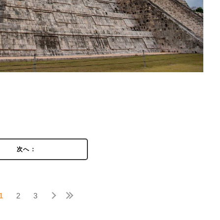
次へ：
1
2
3