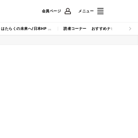
会員ページ
メニュー
はたらくの未来へ/日本HP
読者コーナー
おすすめナビ
マイナビB