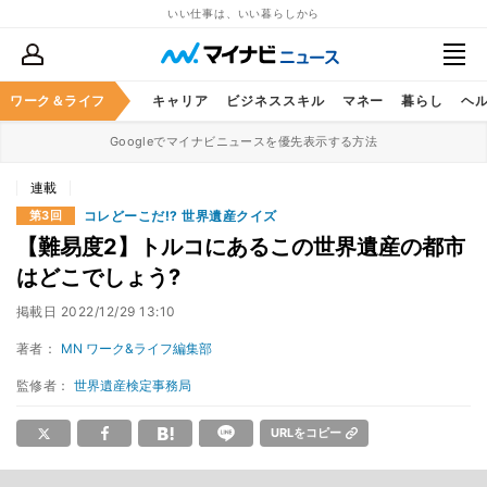
いい仕事は、いい暮らしから
ワーク＆ライフ
キャリア
ビジネススキル
マネー
暮らし
ヘ
Googleでマイナビニュースを優先表示する方法
連載
コレどーこだ!? 世界遺産クイズ
第3回
【難易度2】トルコにあるこの世界遺産の都市
はどこでしょう?
掲載日
2022/12/29 13:10
著者：
MN ワーク&ライフ編集部
監修者：
世界遺産検定事務局
URLをコピー