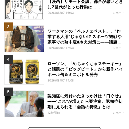
【漫画】リモート会議、都合が悪いとき
にZ世代がとった行動は......
2026/08/07 16:03
レポート
ワークマンの「ペルチェベスト」、"作
業する人用"じゃない!? スポーツ観戦や
家事での熱中症&冷え対策に――話題の
商品を徹底検証
2026/08/07 17:53
レポート
ローソン、「めちゃくちゃスモーキー」
と話題の「ビッグピート」から新作ハイ
ボール缶＆ミニボトル発売
2026/08/07 14:08
認知症に気付いたきっかけは「口ぐせ」
――“これ”が増えたら要注意、認知症初
期に見られる「会話の特徴」とは
12時間前
レポート