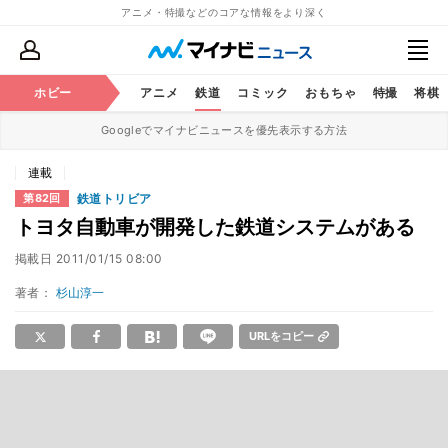
アニメ・特撮などのコアな情報をより深く
ホビー
アニメ
鉄道
コミック
おもちゃ
特撮
将棋
Googleでマイナビニュースを優先表示する方法
連載
鉄道トリビア
第82回
トヨタ自動車が開発した鉄道システムがある
掲載日
2011/01/15 08:00
著者：
杉山淳一
URLをコピー