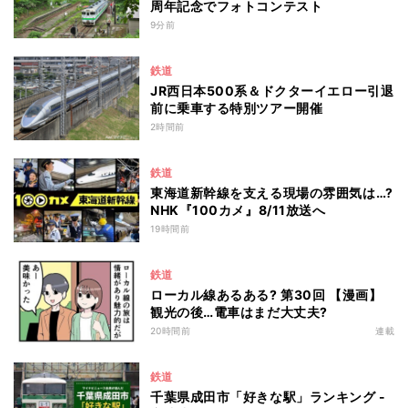
周年記念でフォトコンテスト
9分前
鉄道
JR西日本500系＆ドクターイエロー引退
前に乗車する特別ツアー開催
2時間前
鉄道
東海道新幹線を支える現場の雰囲気は…?
NHK『100カメ』8/11放送へ
19時間前
鉄道
ローカル線あるある? 第30回 【漫画】
観光の後…電車はまだ大丈夫?
20時間前
連載
鉄道
千葉県成田市「好きな駅」ランキング -