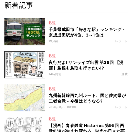
新着記事
鉄道
千葉県成田市「好きな駅」ランキング -
京成成田駅が4位、3～1位は
19分前
レポート
鉄道
夜行だよ! サンライズ出雲 第36回 【漫
画】島根も鳥取も行きたい!?
14時間前
連載
鉄道
九州新幹線西九州ルート、国と佐賀県が
二者合意 - 今後はどうなる?
2026/08/08 08:00
レポート
鉄道
【漫画】青春鉄道 Histories 第95回 西
武鉄道が生まれ変わる…栄光の日々が再