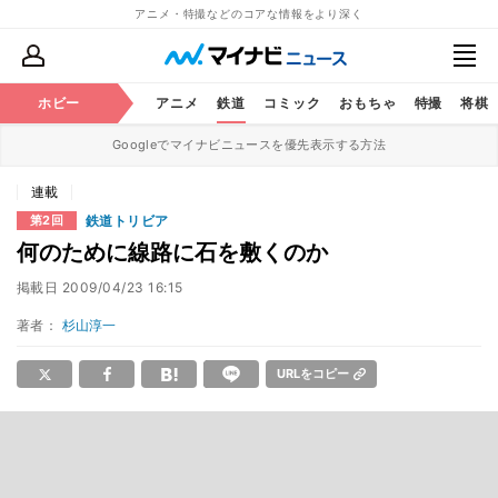
アニメ・特撮などのコアな情報をより深く
ホビー
アニメ
鉄道
コミック
おもちゃ
特撮
将棋
Googleでマイナビニュースを優先表示する方法
連載
鉄道トリビア
第2回
何のために線路に石を敷くのか
掲載日
2009/04/23 16:15
著者：
杉山淳一
URLをコピー