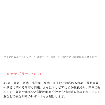
マイナビニューストップ
ホビー
鉄道
何のために線路に石を敷くのか
このカテゴリーについて
JRや、京急、西武、小田急、東武、京王などの私鉄も含め、最新車両
や鉄道に関する耳寄り情報、さらにトリビアなどを徹底紹介。関東のみ
ならず、阪急や南海など関西の鉄道会社や九州の或る列車やゆふいんの
森などの観光列車のレポートもお届けします。