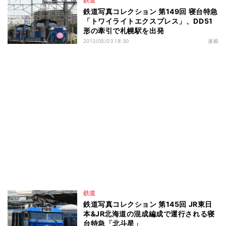
鉄道
鉄道写真コレクション 第149回 寝台特急
「トワイライトエクスプレス」、DD51
形の牽引で札幌駅を出発
2013/05/03 18:30
連載
鉄道
鉄道写真コレクション 第145回 JR東日
本&JR北海道の混成編成で運行される寝
台特急「北斗星」