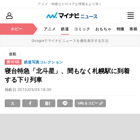
アニメ・特撮などのコアな情報をより深く
ホビー
アニメ
鉄道
コミック
おもちゃ
特撮
将棋
Googleでマイナビニュースを優先表示する方法
連載
鉄道写真コレクション
第151回
寝台特急「北斗星」、間もなく札幌駅に到着
する下り列車
掲載日
2013/05/05 18:30
URLをコピー