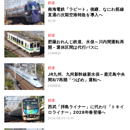
鉄道
南海電鉄「ラピート」後継、なにわ筋線
直通の次期空港特急を導入へ
8分前
鉄道
肥薩おれんじ鉄道、水俣～川内間運転再
開 - 運休区間は代行バスに
23時間前
鉄道
JR九州、九州新幹線新水俣～鹿児島中央
間8/7再開「つばめ」運転へ
24時間前
鉄道
西武「拝島ライナー」に代わり「トキイ
ロライナー」2028年春登場へ
2026/08/05 15:51