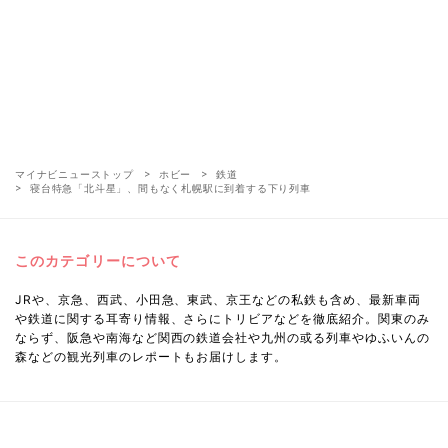
マイナビニューストップ
ホビー
鉄道
寝台特急「北斗星」、間もなく札幌駅に到着する下り列車
このカテゴリーについて
JRや、京急、西武、小田急、東武、京王などの私鉄も含め、最新車両
や鉄道に関する耳寄り情報、さらにトリビアなどを徹底紹介。関東のみ
ならず、阪急や南海など関西の鉄道会社や九州の或る列車やゆふいんの
森などの観光列車のレポートもお届けします。