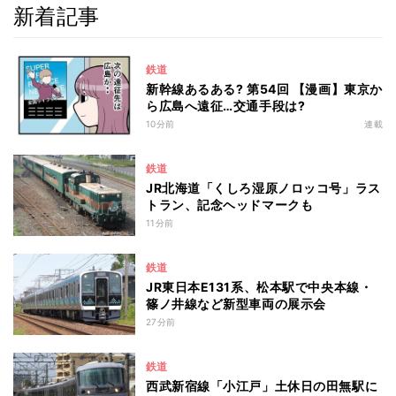
新着記事
鉄道
新幹線あるある? 第54回 【漫画】東京か
ら広島へ遠征…交通手段は?
10分前
連載
鉄道
JR北海道「くしろ湿原ノロッコ号」ラス
トラン、記念ヘッドマークも
11分前
鉄道
JR東日本E131系、松本駅で中央本線・
篠ノ井線など新型車両の展示会
27分前
鉄道
西武新宿線「小江戸」土休日の田無駅に