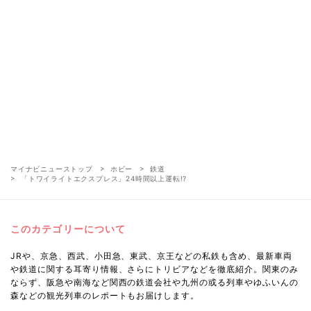
マイナビニューストップ
ホビー
鉄道
「トワイライトエクスプレス」24時間以上運転!?
このカテゴリーについて
JRや、京急、西武、小田急、東武、京王などの私鉄も含め、最新車両
や鉄道に関する耳寄り情報、さらにトリビアなどを徹底紹介。関東のみ
ならず、阪急や南海など関西の鉄道会社や九州の或る列車やゆふいんの
森などの観光列車のレポートもお届けします。