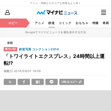
アニメ・特撮などのコアな情報をより深く
ホビー
アニメ
鉄道
コミック
おもちゃ
特撮
将棋
Googleでマイナビニュースを優先表示する方法
連載
鉄道写真 コレクション2014
第127回
「トワイライトエクスプレス」24時間以上運
転!?
掲載日
2014/09/07 19:06
URLをコピー