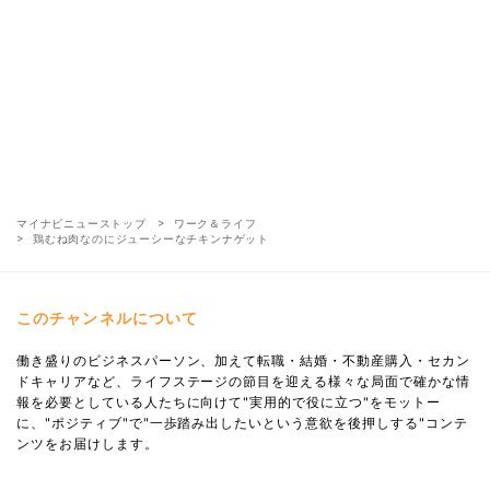
マイナビニューストップ
ワーク＆ライフ
鶏むね肉なのにジューシーなチキンナゲット
このチャンネルについて
働き盛りのビジネスパーソン、加えて転職・結婚・不動産購入・セカン
ドキャリアなど、ライフステージの節目を迎える様々な局面で確かな情
報を必要としている人たちに向けて"実用的で役に立つ"をモットー
に、"ポジティブ"で"一歩踏み出したいという意欲を後押しする"コンテ
ンツをお届けします。