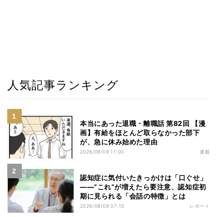
人気記事ランキング
本当にあった退職・離職話 第82回 【漫
画】有給をほとんど取らなかった部下
が、急に休み始めた理由
2026/08/09 11:00
連載
認知症に気付いたきっかけは「口ぐせ」
――“これ”が増えたら要注意、認知症初
期に見られる「会話の特徴」とは
2026/08/08 07:15
レポート