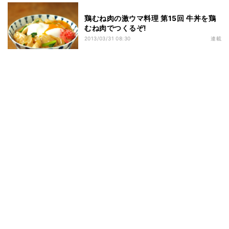
鶏むね肉の激ウマ料理 第15回 牛丼を鶏
むね肉でつくるぞ!
2013/03/31 08:30
連載