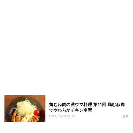
鶏むね肉の激ウマ料理 第11回 鶏むね肉
でやわらかチキン南蛮
2013/01/13 07:00
連載