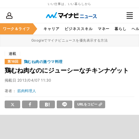
いい仕事は、いい暮らしから
ワーク＆ライフ
キャリア
ビジネススキル
マネー
暮らし
ヘ
Googleでマイナビニュースを優先表示する方法
連載
鶏むね肉の激ウマ料理
第16回
鶏むね肉なのにジューシーなチキンナゲット
掲載日
2013/04/07 11:30
著者：
筋肉料理人
URLをコピー