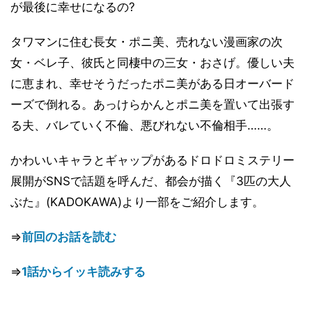
が最後に幸せになるの?
タワマンに住む長女・ポニ美、売れない漫画家の次
女・ベレ子、彼氏と同棲中の三女・おさげ。優しい夫
に恵まれ、幸せそうだったポニ美がある日オーバード
ーズで倒れる。あっけらかんとポニ美を置いて出張す
る夫、バレていく不倫、悪びれない不倫相手……。
かわいいキャラとギャップがあるドロドロミステリー
展開がSNSで話題を呼んだ、都会が描く『3匹の大人
ぶた』(KADOKAWA)より一部をご紹介します。
⇒
前回のお話を読む
⇒
1話からイッキ読みする