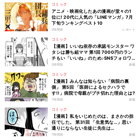
コミック
アニメ・映画化したあの漫画が堂々の1
位に! 20代に人気の「LINEマンガ」7月
下旬ランキングベスト10
2時間前
レポート
コミック
【漫画】いいね依存の承認モンスター ワ
タシは勝ち組ママ 第1回 7000円のラン
チもい「いいね」のため♪SNSフォロワ
ー2万人の"キラキラママ"の生活とは?
2時間前
連載
コミック
【漫画】みんなは知らない「病院の裏
側」 第5回 「医師によるセクハラで
す!!」病院で母親がブチ切れた理由とは?
7時間前
連載
コミック
【漫画】私をいじめたのは、まさかの担
任でした。 第31回 「生意気な…」思い
通りにならない生徒に先生は…
7時間前
連載