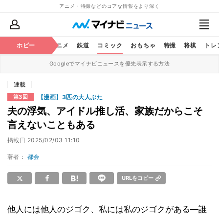
アニメ・特撮などのコアな情報をより深く
ホビー
アニメ
鉄道
コミック
おもちゃ
特撮
将棋
トレ
Googleでマイナビニュースを優先表示する方法
連載
【漫画】3匹の大人ぶた
第3回
夫の浮気、アイドル推し活、家族だからこそ
言えないこともある
掲載日
2025/02/03 11:10
著者：
都会
URLをコピー
他人には他人のジゴク、私には私のジゴクがある―誰