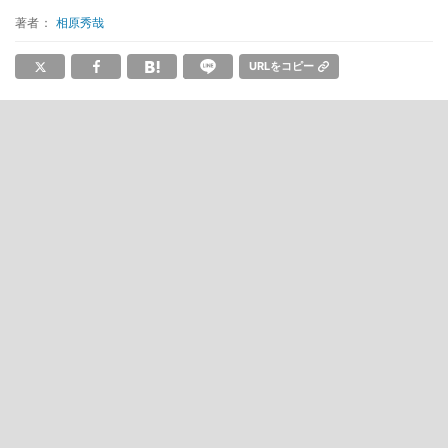
著者：
相原秀哉
URLをコピー