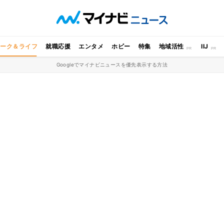
ワーク＆ライフ
就職応援
エンタメ
ホビー
特集
地域活性
IIJ
Googleでマイナビニュースを優先表示する方法