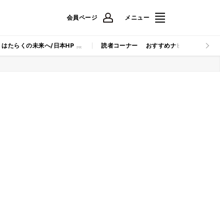
会員ページ
メニュー
はたらくの未来へ/日本HP
読者コーナー
おすすめナビ
マイナビB