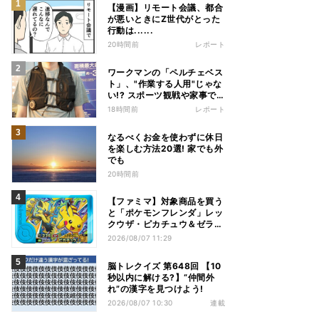
【漫画】リモート会議、都合
が悪いときにZ世代がとった
行動は......
20時間前
レポート
ワークマンの「ペルチェベス
ト」、"作業する人用"じゃな
い!? スポーツ観戦や家事で
の熱中症&冷え対策に――話
18時間前
レポート
題の商品を徹底検証
なるべくお金を使わずに休日
を楽しむ方法20選! 家でも外
でも
20時間前
【ファミマ】対象商品を買う
と「ポケモンフレンダ」レッ
クウザ・ピカチュウ＆ゼラオ
ラのスペシャルフレンダピッ
2026/08/07 11:29
クがもらえるキャンペーン
脳トレクイズ 第648回 【10
秒以内に解ける?】“仲間外
れ”の漢字を見つけよう!
2026/08/07 10:30
連載