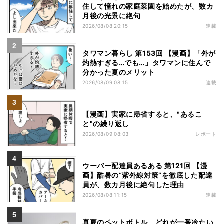
住して憧れの家庭菜園を始めたが、数カ
月後の光景に絶句
2026/08/08 20:15
連載
タワマン暮らし 第153回 【漫画】「外が
灼熱すぎる…でも…」タワマンに住んで
分かった夏のメリット
2026/08/09 08:15
連載
【漫画】実家に帰省すると、"あるこ
と"の繰り返し
2026/08/09 08:03
レポート
ウーバー配達員あるある 第121回 【漫
画】酷暑の“紫外線対策”を徹底した配達
員が、数カ月後に絶句した理由
2026/08/08 11:15
連載
真夏のペットボトル、どれが一番冷たい