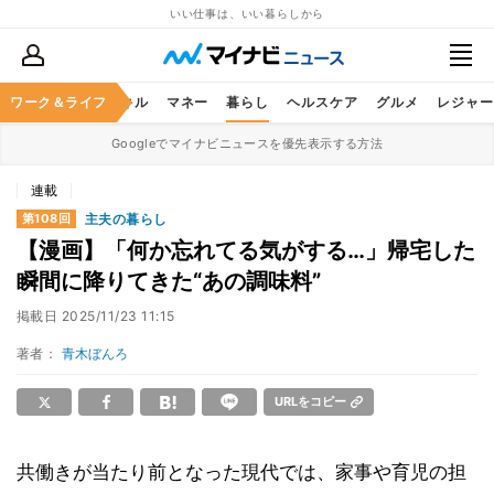
いい仕事は、いい暮らしから
ャリア
ワーク＆ライフ
ビジネススキル
マネー
暮らし
ヘルスケア
グルメ
レジャー
Googleでマイナビニュースを優先表示する方法
連載
主夫の暮らし
第108回
【漫画】「何か忘れてる気がする…」帰宅した
瞬間に降りてきた“あの調味料”
掲載日
2025/11/23 11:15
著者：
青木ぼんろ
URLをコピー
共働きが当たり前となった現代では、家事や育児の担