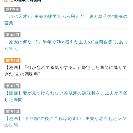
第110回
「パパ天才?」主夫の疲労がふっ飛んだ、妻と息子の“魔法の
言葉”
第109回
「原因は何だ…?」半年で7kg増えた主夫の“自問自答”にあっ
た答え
第108回
【漫画】「何か忘れてる気がする…」帰宅した瞬間に降りて
きた“あの調味料”
第107回
【漫画】妻が見つけられない冷蔵庫の調味料を、主夫が即答
した瞬間
第106回
【漫画】“ドヤ顔”の後にこれは恥ずい…主夫が赤面したレジ
の失態