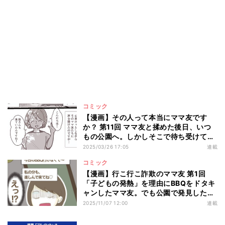
コミック
【漫画】その人って本当にママ友です
か？ 第11回 ママ友と揉めた後日、いつ
もの公園へ。しかしそこで待ち受けてい
たのは――?
2025/03/26 17:05
連載
コミック
【漫画】行こ行こ詐欺のママ友 第1回
「子どもの発熱」を理由にBBQをドタキ
ャンしたママ友。でも公園で発見したの
は…!?
2025/11/07 12:00
連載