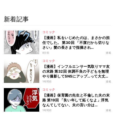
新着記事
コミック
【漫画】私をいじめたのは、まさかの担
任でした。 第30回 「不潔だから切りな
さい」髪の長さまで指摘され…
8分前
連載
コミック
【漫画】インフルエンサー気取りママ友
の末路 第32回 体調不良の子どもを無理
やり撮影してSNSにアップ…って大丈
夫!?
1時間前
連載
コミック
【漫画】保育園の先生と不倫した夫の末
路 第19回 「良い年して妬くなよ」浮気
なんてしてない、夫の言い分は…
1時間前
連載