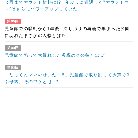
公園までマウント材料に!? 1年ぶりに遭遇した‟マウントマ
マ”はさらにパワーアップしていた…
第65回
児童館での騒動から1年後…久しぶりの再会で集まった公園
に現れたまさかの人物とは!?
第64回
児童館で怒って大暴れした母親のその後とは…?
第63回
「たっくんママのせいだー!!」児童館で取り乱して大声で叫
ぶ母親。そのワケとは…?