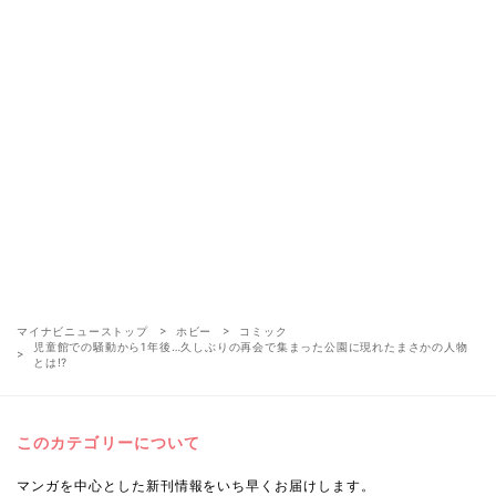
マイナビニューストップ
ホビー
コミック
児童館での騒動から1年後…久しぶりの再会で集まった公園に現れたまさかの人物
とは!?
このカテゴリーについて
マンガを中心とした新刊情報をいち早くお届けします。