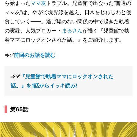
ら始まった
ママ友
トラブル。児童館で出会った“普通の
ママ友”は、やがて境界線を越え、日常をじわじわと侵
食していく――。逃げ場のない関係の中で起きた執着
の実録、人気ブロガー・
まるさん
が描く『児童館で執
着ママにロックオンされた話。』をご紹介します。
⇒✅
前回のお話を読む
⇒✅
『児童館で執着ママにロックオンされた
話。』を1話からイッキ読み!
第65話