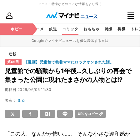
アニメ・特撮などのコアな情報をより深く
ホビー
アニメ
鉄道
コミック
おもちゃ
特撮
将棋
トレ
Googleでマイナビニュースを優先表示する方法
連載
【漫画】児童館で執着ママにロックオンされた話。
第65回
児童館での騒動から1年後…久しぶりの再会で
集まった公園に現れたまさかの人物とは!?
掲載日
2026/06/05 11:30
著者：
まる
URLをコピー
「この人、なんだか怖い……」そんな小さな違和感か