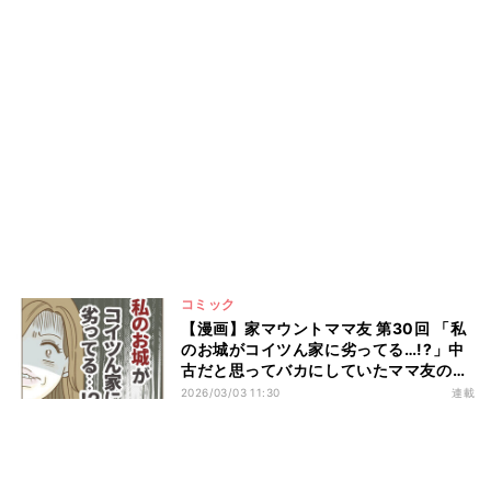
コミック
【漫画】家マウントママ友 第30回 「私
のお城がコイツん家に劣ってる…!?」中
古だと思ってバカにしていたママ友の家
がまさか…
2026/03/03 11:30
連載