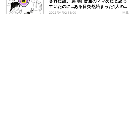
された話。 第1回 普通のママ友だと思っ
ていたのに…ある日突然始まった1人のマ
マ友の異常な執着。どうして私なの!?
2026/04/02 13:00
連載