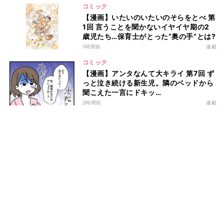
コミック
【漫画】いたいのいたいのそらをとべ 第
1回 言うことを聞かないイヤイヤ期の2
歳児たち…保育士がとった“奥の手”とは?
1時間前
連載
コミック
【漫画】アンタなんて大キライ 第7回 ず
っと泣き続ける新生児。隣のベッドから
聞こえた一言にドキッ…
2時間前
連載