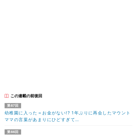
この連載の前後回
第67回
幼稚園に入った＝お金がない!? 1年ぶりに再会したマウント
ママの言葉があまりにひどすぎて…
第66回