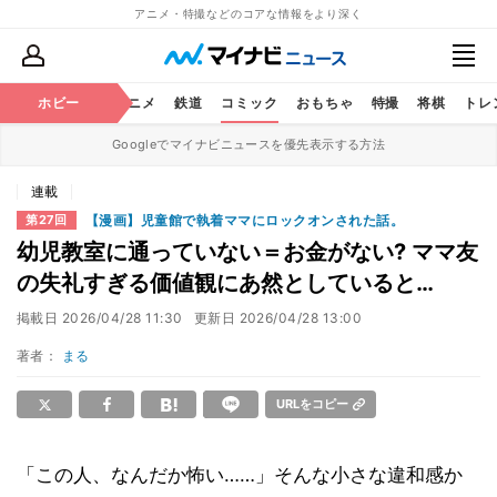
アニメ・特撮などのコアな情報をより深く
ホビー
アニメ
鉄道
コミック
おもちゃ
特撮
将棋
トレ
Googleでマイナビニュースを優先表示する方法
連載
【漫画】児童館で執着ママにロックオンされた話。
第27回
幼児教室に通っていない＝お金がない? ママ友
の失礼すぎる価値観にあ然としていると…
掲載日
2026/04/28 11:30
更新日
2026/04/28 13:00
著者：
まる
URLをコピー
「この人、なんだか怖い……」そんな小さな違和感か