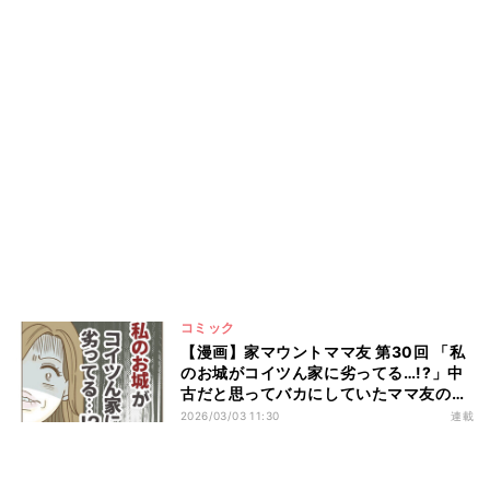
コミック
【漫画】家マウントママ友 第30回 「私
のお城がコイツん家に劣ってる…!?」中
古だと思ってバカにしていたママ友の家
がまさか…
2026/03/03 11:30
連載