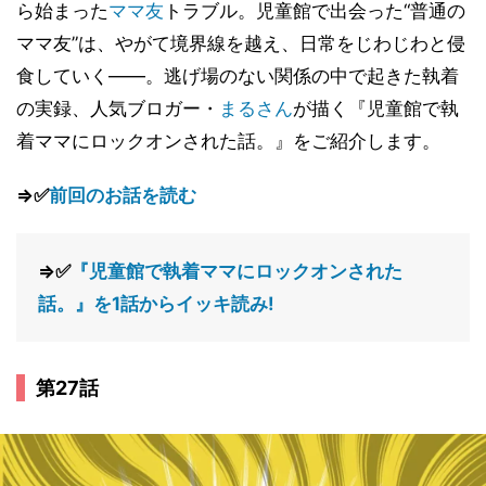
ら始まった
ママ友
トラブル。児童館で出会った“普通の
ママ友”は、やがて境界線を越え、日常をじわじわと侵
食していく――。逃げ場のない関係の中で起きた執着
の実録、人気ブロガー・
まるさん
が描く『児童館で執
着ママにロックオンされた話。』をご紹介します。
⇒✅
前回のお話を読む
⇒✅
『児童館で執着ママにロックオンされた
話。』を1話からイッキ読み!
第27話