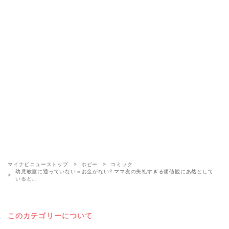
マイナビニューストップ
ホビー
コミック
幼児教室に通っていない＝お金がない? ママ友の失礼すぎる価値観にあ然として
いると…
このカテゴリーについて