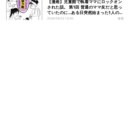
【漫画】児童館で執着ママにロックオン
された話。 第1回 普通のママ友だと思っ
ていたのに…ある日突然始まった1人のマ
マ友の異常な執着。どうして私なの!?
2026/04/02 13:00
連載