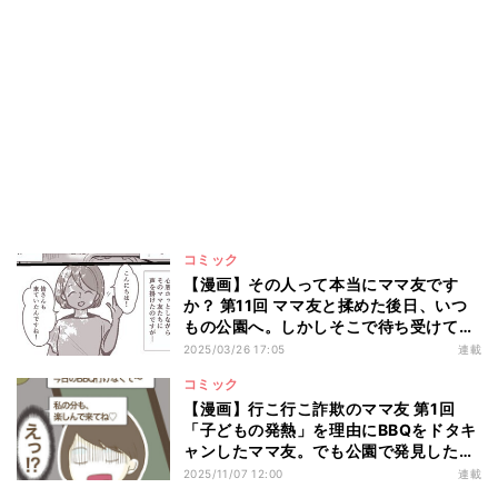
コミック
【漫画】その人って本当にママ友です
か？ 第11回 ママ友と揉めた後日、いつ
もの公園へ。しかしそこで待ち受けてい
たのは――?
2025/03/26 17:05
連載
コミック
【漫画】行こ行こ詐欺のママ友 第1回
「子どもの発熱」を理由にBBQをドタキ
ャンしたママ友。でも公園で発見したの
は…!?
2025/11/07 12:00
連載