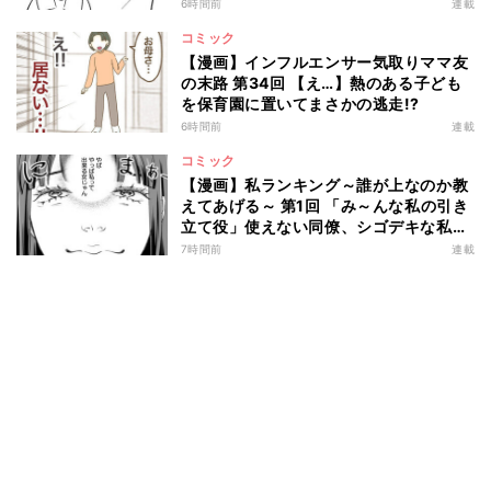
は?
6時間前
連載
コミック
【漫画】インフルエンサー気取りママ友
の末路 第34回 【え…】熱のある子ども
を保育園に置いてまさかの逃走!?
6時間前
連載
コミック
【漫画】私ランキング～誰が上なのか教
えてあげる～ 第1回 「み～んな私の引き
立て役」使えない同僚、シゴデキな私
は…
7時間前
連載