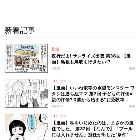
新着記事
鉄道
夜行だよ! サンライズ出雲 第36回 【漫
画】島根も鳥取も行きたい!?
9分前
連載
コミック
【漫画】いいね依存の承認モンスター ワ
タシは勝ち組ママ 第2回 子どもの評価=
親の評価? 0歳から始まる"お受験準
備"とは…
1時間前
連載
コミック
【漫画】私をいじめたのは、まさかの担
任でした。 第32回 【なんで】「プール
には入れません」担任が出した“条件”と