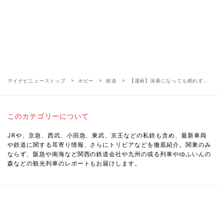
マイナビニューストップ
ホビー
鉄道
【漫画】深夜になっても眠れず…
このカテゴリーについて
JRや、京急、西武、小田急、東武、京王などの私鉄も含め、最新車両
や鉄道に関する耳寄り情報、さらにトリビアなどを徹底紹介。関東のみ
ならず、阪急や南海など関西の鉄道会社や九州の或る列車やゆふいんの
森などの観光列車のレポートもお届けします。