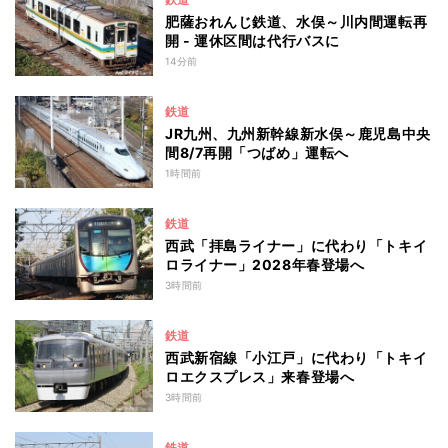
肥薩おれんじ鉄道、水俣～川内間運転再
開 - 運休区間は代行バスに
14分前
鉄道
JR九州、九州新幹線新水俣～鹿児島中央
間8/7再開「つばめ」運転へ
1時間前
鉄道
西武「拝島ライナー」に代わり「トキイ
ロライナー」2028年春登場へ
3時間前
鉄道
西武新宿線「小江戸」に代わり「トキイ
ロエクスプレス」来春登場へ
3時間前
鉄道