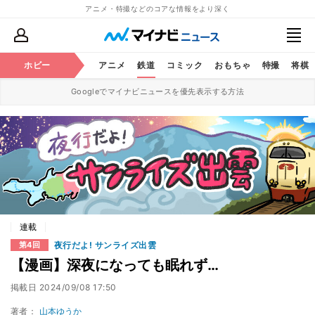
アニメ・特撮などのコアな情報をより深く
ホビー
アニメ
鉄道
コミック
おもちゃ
特撮
将棋
Googleでマイナビニュースを優先表示する方法
連載
夜行だよ! サンライズ出雲
第4回
【漫画】深夜になっても眠れず…
掲載日
2024/09/08 17:50
著者：
山本ゆうか