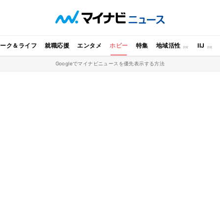
ワーク＆ライフ
就職応援
エンタメ
ホビー
特集
地域活性
IIJ
Googleでマイナビニュースを優先表示する方法