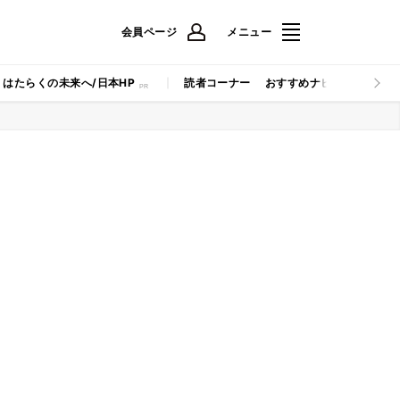
会員ページ
メニュー
はたらくの未来へ/日本HP
読者コーナー
おすすめナビ
マイナビB