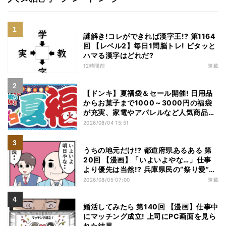
謎解き!コレができれば漢字王!? 第1164
回 【レベル2】毎日1問脳トレ! ピタッと
ハマる漢字はどれだ?
12時間前
連載
【ドンキ】夏福袋＆セール開催! 日用品
からお菓子まで1000～3000円の福袋
が充実、家電やアパレルなど人気商品も
特価
2026/08/04 15:51
うちの地元だけ!? 都道府県あるある 第
20回 【漫画】「いよいよやな…」仕事
より優先は当然!? 兵庫県民の“祭り愛”が
熱すぎた
2026/08/05 07:00
連載
婚活してみたら 第140回 【漫画】仕事中
にマッチング成立! 上司にPC画面を見ら
れた結果…