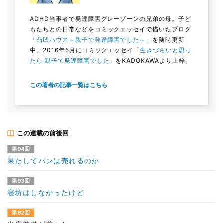
ADHD当事者で発達障害グレーゾーンの兄弟の母。子ど
もたちとの日常などをコミックエッセイで描いたブログ
「凸凹ハウス～親子で発達障害でした～」
を随時更新
中。2016年5月にコミックエッセイ
「生きづらいと思っ
たら 親子で発達障害でした」
をKADOKAWAより上梓。
この著者の記事一覧はこちら
この連載の前後回
第94回
果たしてパンは売れるのか
第93回
寝坊はしなかったけど
第92回