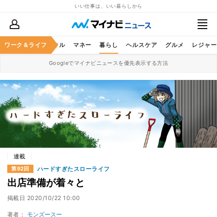
いい仕事は、いい暮らしから
ャリア
ワーク＆ライフ
ビジネススキル
マネー
暮らし
ヘルスケア
グルメ
レジャー
Googleでマイナビニュースを優先表示する方法
連載
ハードすぎたスローライフ
第92回
出店準備が着々と
掲載日
2020/10/22 10:00
著者：
モンズースー