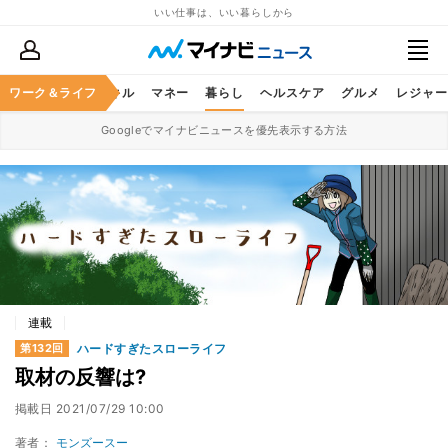
いい仕事は、いい暮らしから
ャリア
ワーク＆ライフ
ビジネススキル
マネー
暮らし
ヘルスケア
グルメ
レジャー
Googleでマイナビニュースを優先表示する方法
連載
ハードすぎたスローライフ
第132回
取材の反響は?
掲載日
2021/07/29 10:00
著者：
モンズースー