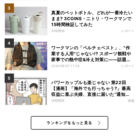
真夏のペットボトル、どれが一番冷たい
まま? 3COINS・ニトリ・ワークマンで
15時間検証してみた
20時間前
レポート
ワークマンの「ペルチェベスト」、"作
業する人用"じゃない!? スポーツ観戦や
家事での熱中症&冷え対策に――話題の
商品を徹底検証
2026/08/07 17:53
レポート
パワーカップルも楽じゃない 第22回
【漫画】「海外でも行っちゃう?」最高
収益に喜ぶ夫婦、直後に届いた“通知
書”で現実に戻された
18時間前
連載
ランキングをもっと見る