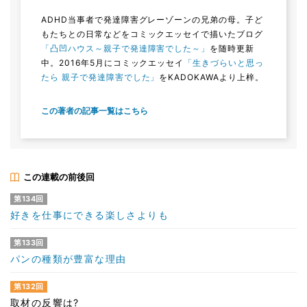
ADHD当事者で発達障害グレーゾーンの兄弟の母。子ど
もたちとの日常などをコミックエッセイで描いたブログ
「凸凹ハウス～親子で発達障害でした～」
を随時更新
中。2016年5月にコミックエッセイ
「生きづらいと思っ
たら 親子で発達障害でした」
をKADOKAWAより上梓。
この著者の記事一覧はこちら
この連載の前後回
第134回
好きを仕事にできる楽しさよりも
第133回
パンの種類が豊富な理由
第132回
取材の反響は?