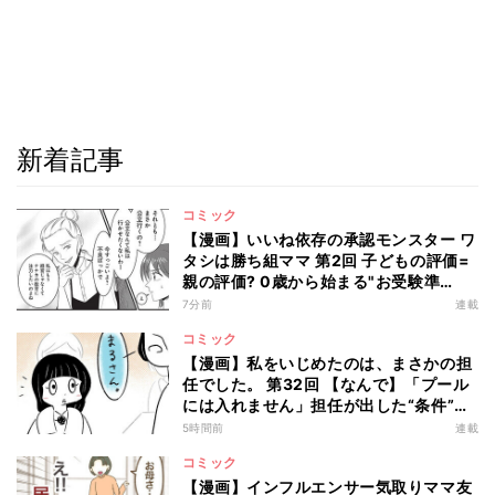
新着記事
コミック
【漫画】いいね依存の承認モンスター ワ
タシは勝ち組ママ 第2回 子どもの評価=
親の評価? 0歳から始まる"お受験準
備"とは…
7分前
連載
コミック
【漫画】私をいじめたのは、まさかの担
任でした。 第32回 【なんで】「プール
には入れません」担任が出した“条件”と
は?
5時間前
連載
コミック
【漫画】インフルエンサー気取りママ友