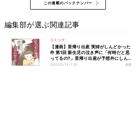
この連載のバックナンバー
編集部が選ぶ関連記事
コミック
【漫画】里帰り出産 実姉がしんどかった
件 第1回 新生児の泣き声に「何時だと思
ってるの?」里帰り出産が予想外にしん
どかった話
2025/02/14 11:30
連載