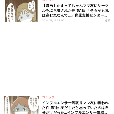
【漫画】かまってちゃんママ友にサーク
ルをぶち壊された件 第1回 「そもそも私
は産む気なんて…」育児支援センターで
爆弾発言!?
2024/11/11 12:00
連載
コミック
インフルエンサー気取りママ友に狙われ
た件 第1回 友だちだと思っていたのは自
分だけだった…インフルエンサー気取り