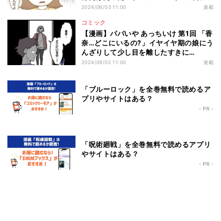
のママ友が巻き起こすトラブルとは
2024/06/03 11:00
連載
コミック
【漫画】パパいや あっちいけ 第1回 「香
奈…どこにいるの?」イヤイヤ期の娘にう
んざりして少し目を離したすきに…
2024/09/02 11:00
連載
「ブルーロック」を全巻無料で読めるア
プリやサイトはある？
- PR -
「呪術廻戦」を全巻無料で読めるアプリ
やサイトはある？
- PR -