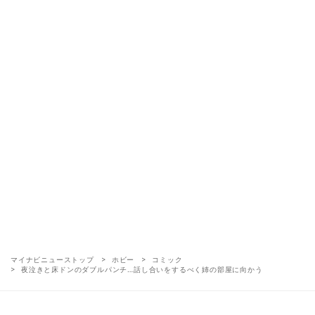
マイナビニューストップ
ホビー
コミック
夜泣きと床ドンのダブルパンチ…話し合いをするべく姉の部屋に向かう