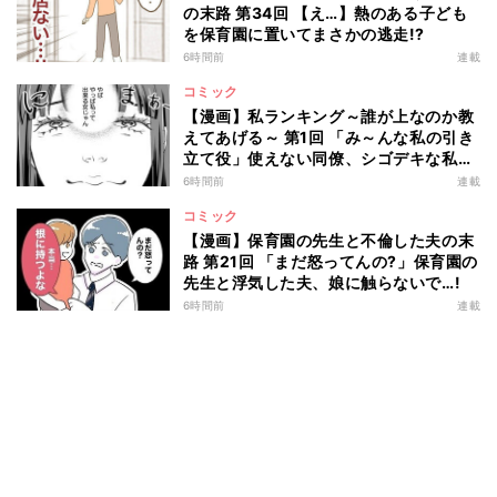
の末路 第34回 【え…】熱のある子ども
を保育園に置いてまさかの逃走!?
6時間前
連載
コミック
【漫画】私ランキング～誰が上なのか教
えてあげる～ 第1回 「み～んな私の引き
立て役」使えない同僚、シゴデキな私
は…
6時間前
連載
コミック
【漫画】保育園の先生と不倫した夫の末
路 第21回 「まだ怒ってんの?」保育園の
先生と浮気した夫、娘に触らないで…!
6時間前
連載