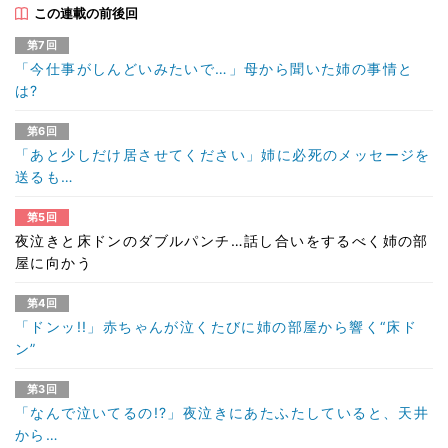
この連載の前後回
第7回
「今仕事がしんどいみたいで…」母から聞いた姉の事情と
は?
第6回
「あと少しだけ居させてください」姉に必死のメッセージを
送るも…
第5回
夜泣きと床ドンのダブルパンチ…話し合いをするべく姉の部
屋に向かう
第4回
「ドンッ!!」赤ちゃんが泣くたびに姉の部屋から響く“床ド
ン”
第3回
「なんで泣いてるの!?」夜泣きにあたふたしていると、天井
から…