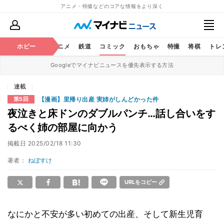
アニメ・特撮などのコアな情報をより深く
ホビー
アニメ
鉄道
コミック
おもちゃ
特撮
将棋
トレ
Googleでマイナビニュースを優先表示する方法
連載
【漫画】里帰り出産 実姉がしんどかった件
第5回
夜泣きと床ドンのダブルパンチ…話し合いをす
るべく姉の部屋に向かう
掲載日
2025/02/18 11:30
著者：
ねぼすけ
URLをコピー
なにかと不安が多い初めての出産、そして新生児育