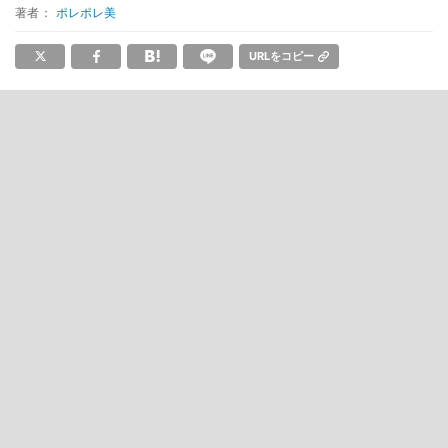
著者：
ポレポレ美
URLをコピー