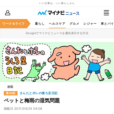
いい仕事は、いい暮らしから
ジネススキル
ワーク＆ライフ
マネー
暮らし
ヘルスケア
グルメ
レジャー
車とバイ
Googleでマイナビニュースを優先表示する方法
連載
さんたとポレの後ろ足日記
第43回
ペットと梅雨の湿気問題
掲載日
2021/06/24 06:08