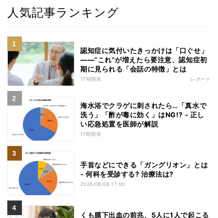
人気記事ランキング
認知症に気付いたきっかけは「口ぐせ」
――“これ”が増えたら要注意、認知症初
期に見られる「会話の特徴」とは
17時間前
レポート
海水浴でクラゲに刺されたら…「真水で
洗う」「酢が毒に効く」はNG!? - 正し
い応急処置を医師が解説
17時間前
手首などにできる「ガングリオン」とは
- 何科を受診する? 治療法は?
2026/08/06 17:00
くも膜下出血の前兆、5人に1人で起こる