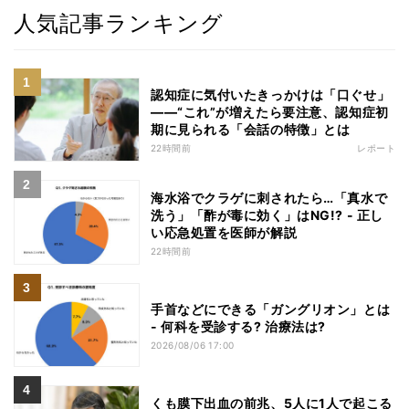
人気記事ランキング
認知症に気付いたきっかけは「口ぐせ」
――“これ”が増えたら要注意、認知症初
期に見られる「会話の特徴」とは
22時間前
レポート
海水浴でクラゲに刺されたら…「真水で
洗う」「酢が毒に効く」はNG!? - 正し
い応急処置を医師が解説
22時間前
手首などにできる「ガングリオン」とは
- 何科を受診する? 治療法は?
2026/08/06 17:00
くも膜下出血の前兆、5人に1人で起こる