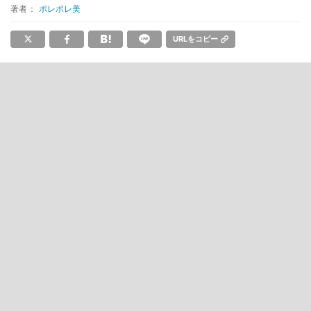
著者：
ポレポレ美
URLをコピー