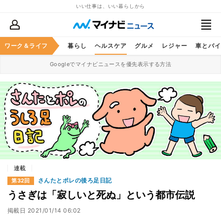
いい仕事は、いい暮らしから
ジネススキル
ワーク＆ライフ
マネー
暮らし
ヘルスケア
グルメ
レジャー
車とバイ
Googleでマイナビニュースを優先表示する方法
連載
さんたとポレの後ろ足日記
第32回
うさぎは「寂しいと死ぬ」という都市伝説
掲載日
2021/01/14 06:02