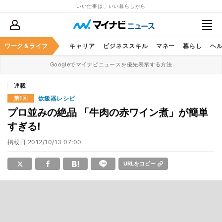
いい仕事は、いい暮らしから
ワーク＆ライフ
キャリア
ビジネススキル
マネー
暮らし
ヘ
Googleでマイナビニュースを優先表示する方法
連載
炊飯器レシピ
第1回
プロ並みの絶品 「牛肉の赤ワイン煮」が簡単
すぎる!
掲載日
2012/10/13 07:00
URLをコピー