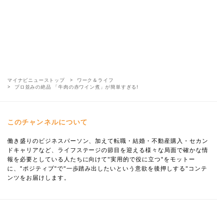
マイナビニューストップ
ワーク＆ライフ
プロ並みの絶品 「牛肉の赤ワイン煮」が簡単すぎる!
このチャンネルについて
働き盛りのビジネスパーソン、加えて転職・結婚・不動産購入・セカン
ドキャリアなど、ライフステージの節目を迎える様々な局面で確かな情
報を必要としている人たちに向けて"実用的で役に立つ"をモットー
に、"ポジティブ"で"一歩踏み出したいという意欲を後押しする"コンテ
ンツをお届けします。