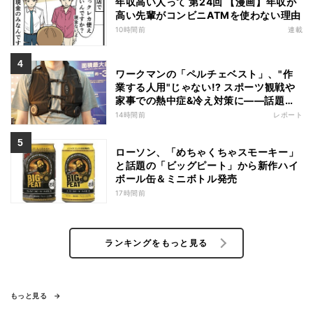
年収高い人って 第24回 【漫画】年収が
高い先輩がコンビニATMを使わない理由
10時間前
連載
ワークマンの「ペルチェベスト」、"作
業する人用"じゃない!? スポーツ観戦や
家事での熱中症&冷え対策に――話題の
商品を徹底検証
14時間前
レポート
ローソン、「めちゃくちゃスモーキー」
と話題の「ビッグピート」から新作ハイ
ボール缶＆ミニボトル発売
17時間前
ランキングをもっと見る
もっと見る