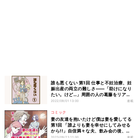
誰も悪くない 第1回 仕事と不妊治療、妊
娠出産の両立の難しさ――「助けになり
たい。けど…」周囲の人の葛藤をリアル
に描いた体験談
2022/09/01 13:00
連載
コミック
妻の友達を抱いたけど僕は妻を愛してる
第1回 「誰よりも妻を幸せにしてみせる
から!!」自信満々な夫、飲み会の後、ベ
ッドの隣には…
2023/09/23 11:00
連載