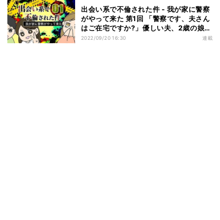
出会い系で不倫された件 - 我が家に警察
がやって来た 第1回 「警察です、夫さん
はご在宅ですか?」優しい夫、2歳の娘と
の気兼ねない生活のはずが…
2022/09/20 16:30
連載