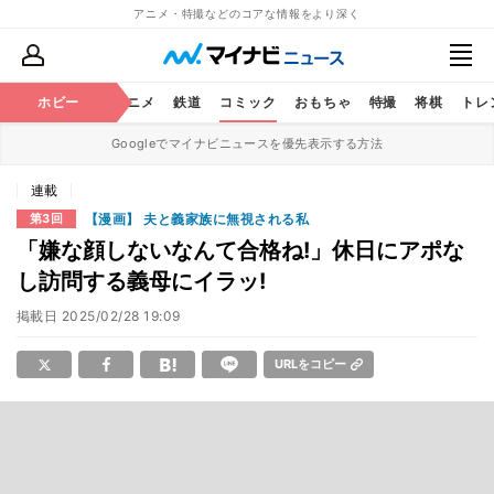
アニメ・特撮などのコアな情報をより深く
ホビー
アニメ
鉄道
コミック
おもちゃ
特撮
将棋
トレ
Googleでマイナビニュースを優先表示する方法
連載
【漫画】 夫と義家族に無視される私
第3回
「嫌な顔しないなんて合格ね!」休日にアポな
し訪問する義母にイラッ!
掲載日
2025/02/28 19:09
URLをコピー