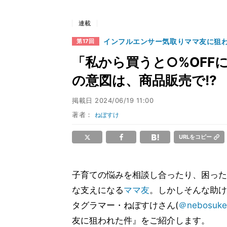
連載
インフルエンサー気取りママ友に狙
第17回
「私から買うと○%OFF
の意図は、商品販売で!?
掲載日
2024/06/19 11:00
著者：
ねぼすけ
URLをコピー
子育ての悩みを相談し合ったり、困った
な支えになる
ママ友
。しかしそんな助け
タグラマー・ねぼすけさん(
＠nebosuke_
友に狙われた件』をご紹介します。