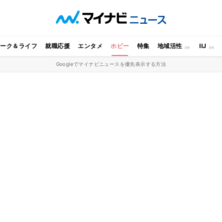
ワーク＆ライフ
就職応援
エンタメ
ホビー
特集
地域活性
IIJ
Googleでマイナビニュースを優先表示する方法