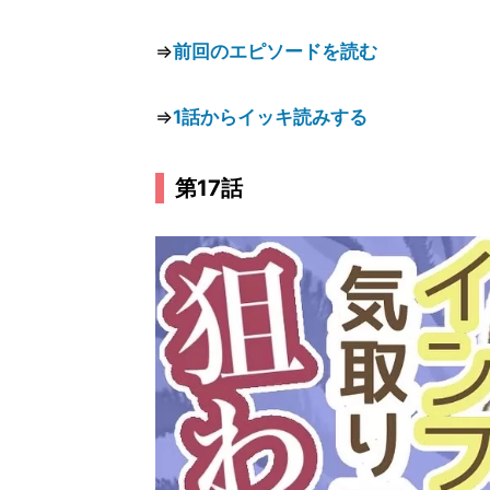
⇒
前回のエピソードを読む
⇒
1話からイッキ読みする
第17話