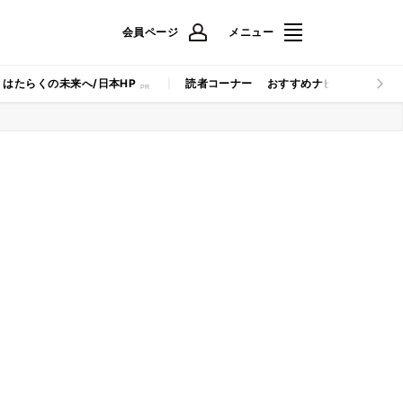
会員ページ
メニュー
はたらくの未来へ/日本HP
読者コーナー
おすすめナビ
マイナビB