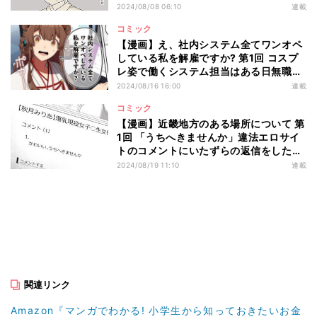
2024/08/08 06:10
連載
コミック
【漫画】え、社内システム全てワンオペ
している私を解雇ですか? 第1回 コスプ
レ姿で働くシステム担当はある日無職に
なった
2024/08/16 16:00
連載
コミック
【漫画】近畿地方のある場所について 第
1回 「うちへきませんか」違法エロサイ
トのコメントにいたずらの返信をした
ら…
2024/08/19 11:10
連載
関連リンク
Amazon『マンガでわかる! 小学生から知っておきたいお金