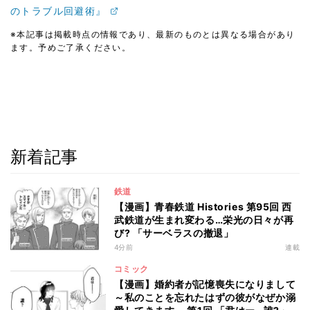
のトラブル回避術』
※本記事は掲載時点の情報であり、最新のものとは異なる場合があり
ます。予めご了承ください。
新着記事
鉄道
【漫画】青春鉄道 Histories 第95回 西
武鉄道が生まれ変わる…栄光の日々が再
び? 「サーベラスの撤退」
4分前
連載
コミック
【漫画】婚約者が記憶喪失になりまして
～私のことを忘れたはずの彼がなぜか溺