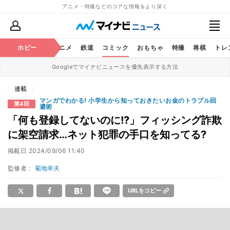
アニメ・特撮などのコアな情報をより深く
ホビー
アニメ
鉄道
コミック
おもちゃ
特撮
将棋
トレ
Googleでマイナビニュースを優先表示する方法
連載
マンガでわかる! 小学生から知っておきたいお金のトラブル回
第4回
避術
「何も登録してないのに!?」フィッシング詐欺
に架空請求…ネット犯罪の手口を知ってる?
掲載日
2024/09/06 11:40
監修者：
菊地幸夫
URLをコピー