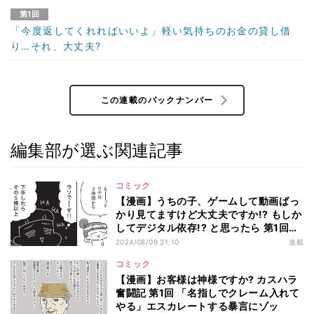
第1回
「今度返してくれればいいよ」軽い気持ちのお金の貸し借
り…それ、大丈夫?
この連載のバックナンバー
編集部が選ぶ関連記事
コミック
【漫画】うちの子、ゲームして動画ばっ
かり見てますけど大丈夫ですか!? もしか
してデジタル依存!? と思ったら 第1回
「1日動画何時間OKにしてる?」子ども
2024/08/09 21:10
連載
の動画やゲームにどう向き合えばいい?
コミック
【漫画】お客様は神様ですか? カスハラ
奮闘記 第1回 「名指しでクレーム入れて
やる」エスカレートする暴言にゾッ