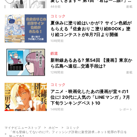
愛してきます～ 第1回 「君はー…誰?」事
故に遭った婚約者は、私のことを忘れて
44分前
連載
いて…
コミック
夏休みに塗り絵はいかが？ サイン色紙が
もらえる『佐倉おりこ塗り絵BOOK』塗
り絵コンテストが8月7日より開催
10時間前
鉄道
新幹線あるある? 第54回 【漫画】東京か
ら広島へ遠征…交通手段は?
12時間前
連載
コミック
アニメ・映画化したあの漫画が堂々の1
位に! 20代に人気の「LINEマンガ」7月
下旬ランキングベスト10
14時間前
レポート
マイナビニューストップ
ホビー
コミック
「何も登録してないのに!?」フィッシング詐欺に架空請求…ネット犯罪の手口を
知ってる?