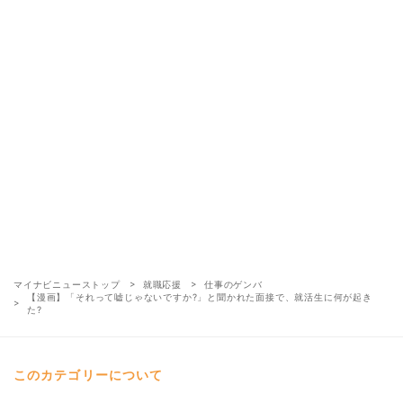
マイナビニューストップ
就職応援
仕事のゲンバ
【漫画】「それって嘘じゃないですか?」と聞かれた面接で、就活生に何が起き
た?
このカテゴリーについて