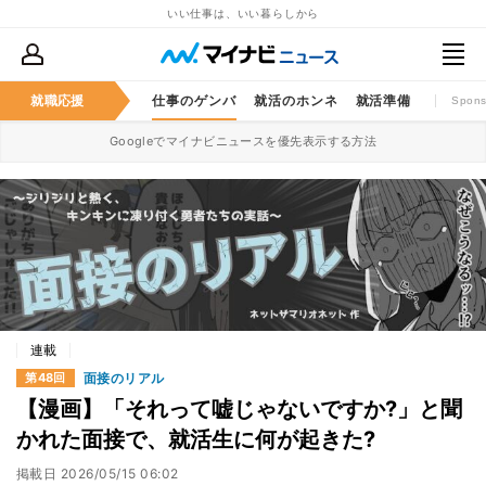
いい仕事は、いい暮らしから
就職応援
仕事のゲンバ
就活のホンネ
就活準備
Spons
Googleでマイナビニュースを優先表示する方法
連載
面接のリアル
第48回
【漫画】「それって嘘じゃないですか?」と聞
かれた面接で、就活生に何が起きた?
掲載日
2026/05/15 06:02