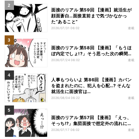
面接のリアル 第59回 【漫画】就活生が
顔面蒼白…面接直前まで気づかなかっ
た“あること”
2026/07/31 06:02
連載
面接のリアル 第58回 【漫画】「もうほ
ぼ内定でしょ!?」そう思った次の瞬間…
2026/07/24 06:02
連載
人事もつらいよ 第86回 【漫画】カバン
を盗まれたのに、犯人を心配…? そんな
就活生に面接官は…
2026/08/04 06:22
連載
面接のリアル 第57回 【漫画】「えっ、
そっち⁉」集団面接で想定外の流れに…
2026/07/17 06:02
連載