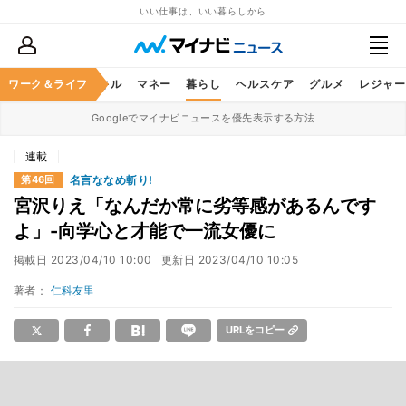
いい仕事は、いい暮らしから
ャリア
ワーク＆ライフ
ビジネススキル
マネー
暮らし
ヘルスケア
グルメ
レジャー
Googleでマイナビニュースを優先表示する方法
連載
名言ななめ斬り!
第46回
宮沢りえ「なんだか常に劣等感があるんです
よ」-向学心と才能で一流女優に
掲載日
2023/04/10 10:00
更新日
2023/04/10 10:05
著者：
仁科友里
URLをコピー