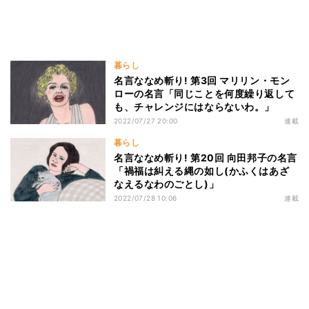
暮らし
名言ななめ斬り! 第3回 マリリン・モン
ローの名言「同じことを何度繰り返して
も、チャレンジにはならないわ。」
2022/07/27 20:00
連載
暮らし
名言ななめ斬り! 第20回 向田邦子の名言
「禍福は糾える縄の如し(かふくはあざ
なえるなわのごとし)」
2022/07/28 10:06
連載