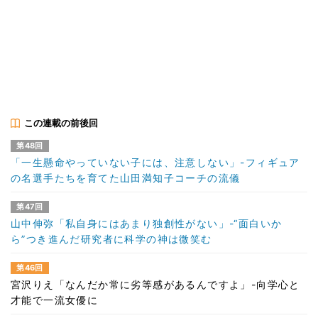
この連載の前後回
第48回
「一生懸命やっていない子には、注意しない」-フィギュア
の名選手たちを育てた山田満知子コーチの流儀
第47回
山中伸弥「私自身にはあまり独創性がない」-“面白いか
ら”つき進んだ研究者に科学の神は微笑む
第46回
宮沢りえ「なんだか常に劣等感があるんですよ」-向学心と
才能で一流女優に