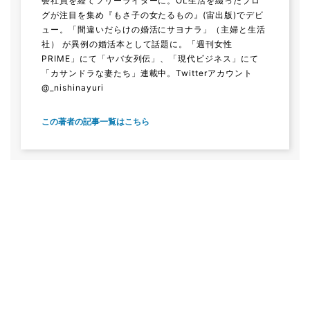
会社員を経てフリーライターに。OL生活を綴ったブロ
グが注目を集め『もさ子の女たるもの』(宙出版)でデビ
ュー。「間違いだらけの婚活にサヨナラ」（主婦と生活
社） が異例の婚活本として話題に。「週刊女性
PRIME」にて「ヤバ女列伝」、「現代ビジネス」にて
「カサンドラな妻たち」連載中。Twitterアカウント
@_nishinayuri
この著者の記事一覧はこちら