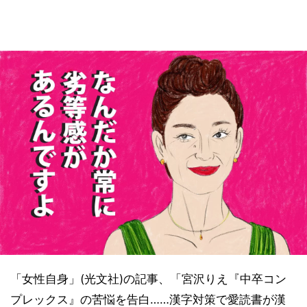
「女性自身」(光文社)の記事、「宮沢りえ『中卒コン
プレックス』の苦悩を告白……漢字対策で愛読書が漢