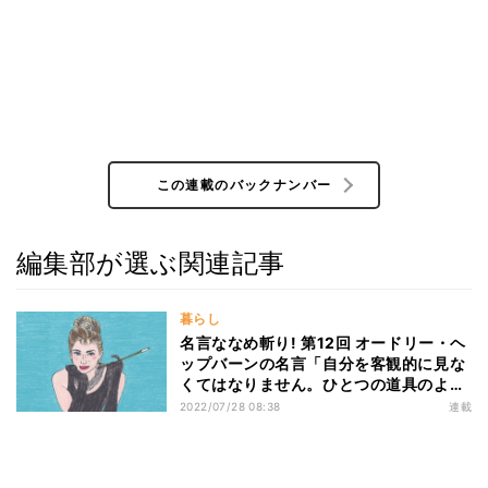
この連載のバックナンバー
編集部が選ぶ関連記事
暮らし
名言ななめ斬り! 第12回 オードリー・ヘ
ップバーンの名言「自分を客観的に見な
くてはなりません。ひとつの道具のよう
に分析するのです」
2022/07/28 08:38
連載