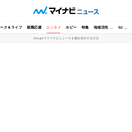
ワーク＆ライフ
就職応援
エンタメ
ホビー
特集
地域活性
IIJ
Googleでマイナビニュースを優先表示する方法