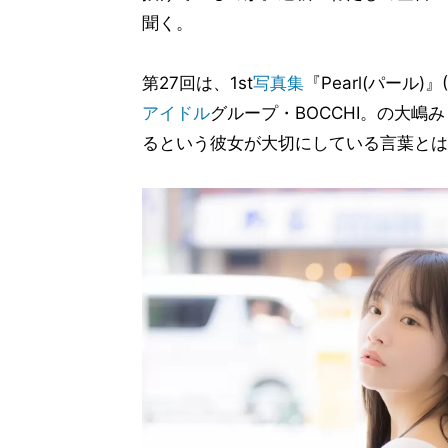
聞く。
第27回は、1st
写真集
『Pearl(パール)
アイドル
グループ・BOCCHI。の大
るという彼女が大切にしている言葉とは