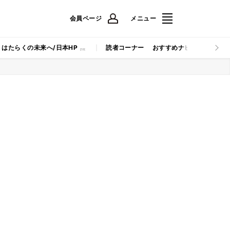
会員ページ
メニュー
はたらくの未来へ/日本HP
読者コーナー
おすすめナビ
マイナビB