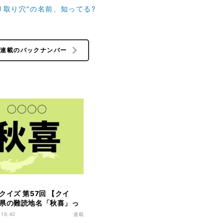
り取り穴"の名前、知ってる?
の連載のバックナンバー
クイズ 第57回 【クイ
県の難読地名「秋喜」っ
?
 16:40
連載