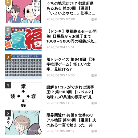
うちの地元だけ!? 都道府県
あるある 第20回 【漫画】
「いよいよやな…」仕事より
優先は当然!? 兵庫県民の“祭
2026/08/05 07:00
連載
り愛”が熱すぎた
【ドンキ】夏福袋＆セール開
催! 日用品からお菓子まで
1000～3000円の福袋が充
実、家電やアパレルなど人気
2026/08/04 15:51
商品も特価
脳トレクイズ 第646回 【漢
字推理ゲーム】怪しい1文
字、見抜ける?
2026/08/05 10:30
連載
謎解き!コレができれば漢字
王!? 第1163回 【レベル2】
地味ムズ!共通の漢字が“見え
てこない”…
2026/08/05 11:30
連載
限界間近!? 共働き世帯のリ
アル物語 第56回 【漫画】夫
のある一言で始まった、共働
き夫婦の言い合い。妻も思わ
2026/08/05 08:17
連載
ず…