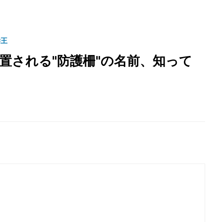
学王
置される"防護柵"の名前、知って