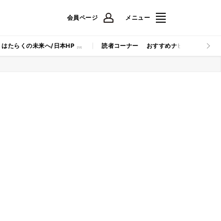
会員ページ
メニュー
はたらくの未来へ/日本HP
読者コーナー
おすすめナビ
マイナビB