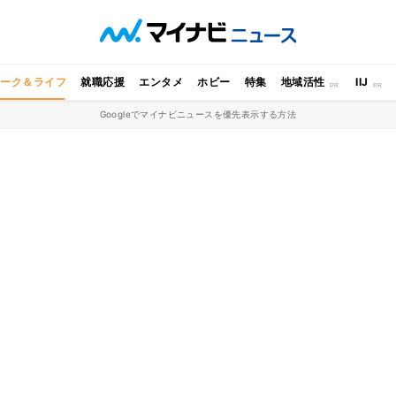
ワーク＆ライフ
就職応援
エンタメ
ホビー
特集
地域活性
IIJ
Googleでマイナビニュースを優先表示する方法