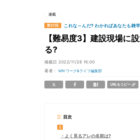
連載
これな～んだ? わかればあなたも雑
第57回
【難易度3】建設現場に設
る?
掲載日
2022/11/28 16:00
著者：
MN ワーク&ライフ編集部
URLをコピー
目次
1
よく見るアレの名前は?