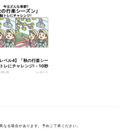
レベル4】「秋の行楽シー
レにチャレンジ! - 10秒
できたらスゴ過ぎる
 06:30
レポート
は異なる場合があります。予めご了承ください。