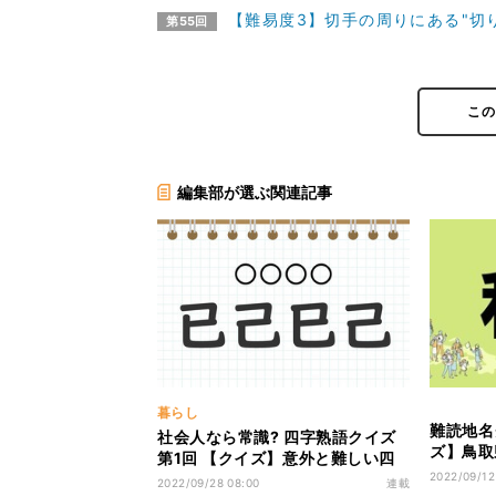
【難易度3】切手の周りにある"切
第55回
こ
編集部が選ぶ関連記事
暮らし
難読地名
社会人なら常識? 四字熟語クイズ
ズ】鳥取
第1回 【クイズ】意外と難しい四
て読める
2022/09/12
字熟語「已己巳己」って読める?
2022/09/28 08:00
連載