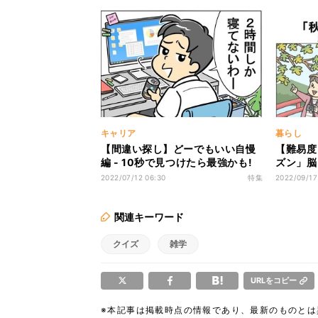
キャリア
暮らし
【間違い探し】どーでもいい自慢
【難易度
編 - 10秒で見つけたら最強かも!
ズン」脳ト
間違いだらけの新入社員
でクリア
2022/07/12 06:30
特集
2022/09/17
関連キーワード
クイズ
雑学
URLをコピー
※本記事は掲載時点の情報であり、最新のものと