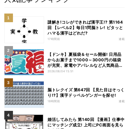
謎解き!コレができれば漢字王!? 第1164
回 【レベル2】毎日1問脳トレ! ピタッと
ハマる漢字はどれだ?
17時間前
連載
【ドンキ】夏福袋＆セール開催! 日用品
からお菓子まで1000～3000円の福袋
が充実、家電やアパレルなど人気商品も
特価
2026/08/04 15:51
脳トレクイズ 第647回 【見た目はそっく
り!?】漢字ドッペルゲンガーを探せ!
18時間前
連載
婚活してみたら 第140回 【漫画】仕事中
にマッチング成立! 上司にPC画面を見ら