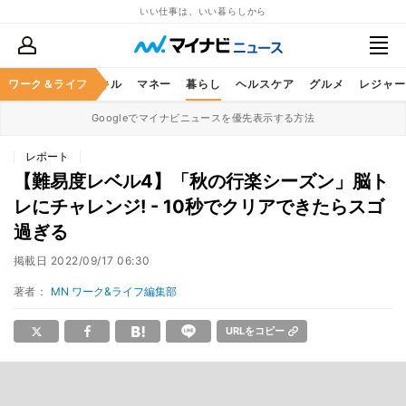
いい仕事は、いい暮らしから
ャリア
ワーク＆ライフ
ビジネススキル
マネー
暮らし
ヘルスケア
グルメ
レジャー
Googleでマイナビニュースを優先表示する方法
レポート
【難易度レベル4】「秋の行楽シーズン」脳ト
レにチャレンジ! - 10秒でクリアできたらスゴ
過ぎる
掲載日
2022/09/17 06:30
著者：
MN ワーク&ライフ編集部
URLをコピー