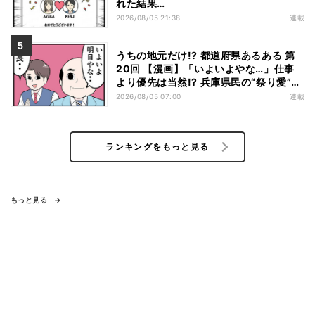
れた結果…
2026/08/05 21:38
連載
うちの地元だけ!? 都道府県あるある 第
20回 【漫画】「いよいよやな…」仕事
より優先は当然!? 兵庫県民の“祭り愛”が
熱すぎた
2026/08/05 07:00
連載
ランキングをもっと見る
もっと見る