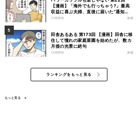
【漫画】「海外でも行っちゃう?」最高
収益に喜ぶ夫婦、直後に届いた“通知
書”で現実に戻された
21時間前
連載
田舎あるある 第173回 【漫画】田舎に移
住して憧れの家庭菜園を始めたが、数カ
月後の光景に絶句
12時間前
連載
ランキングをもっと見る
もっと見る