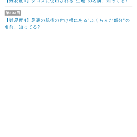
【難易度3】タコスに使用される"生地"の名前、知ってる?
第203回
【難易度4】足裏の親指の付け根にある"ふくらんだ部分"の
名前、知ってる?