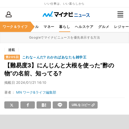
いい仕事は、いい暮らしから
ャリア
ワーク＆ライフ
ビジネススキル
マネー
暮らし
ヘルスケア
グルメ
レジャー
Googleでマイナビニュースを優先表示する方法
連載
これな～んだ? わかればあなたも雑学王
第205回
【難易度3】にんじんと大根を使った“酢の
物”の名前、知ってる?
掲載日
2024/01/21 16:10
著者：
MN ワーク&ライフ編集部
URLをコピー