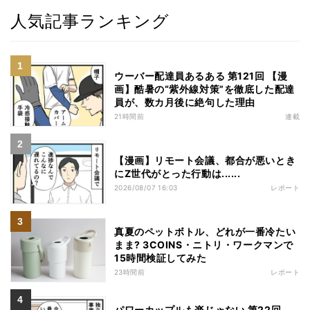
人気記事ランキング
ウーバー配達員あるある 第121回 【漫
画】酷暑の“紫外線対策”を徹底した配達
員が、数カ月後に絶句した理由
21時間前
連載
【漫画】リモート会議、都合が悪いとき
にZ世代がとった行動は......
2026/08/07 16:03
レポート
真夏のペットボトル、どれが一番冷たい
まま? 3COINS・ニトリ・ワークマンで
15時間検証してみた
23時間前
レポート
パワーカップルも楽じゃない 第22回