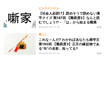
ビジネススキル
【社会人必読!?】読めそうで読めない漢
字クイズ 第187回 【難易度3】なんと読
むでしょう!? - 「は」から始まる職業
2024/01/02 17:10
連載
暮らし
これな～んだ? わかればあなたも雑学王
第190回 【難易度3】正月の縁起物であ
る"矢"の名前、知ってる?
2024/01/01 07:10
連載