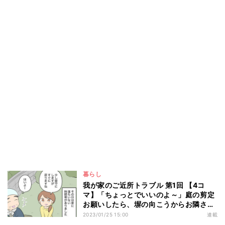
暮らし
我が家のご近所トラブル 第1回 【4コ
マ】「ちょっとでいいのよ～」庭の剪定
お願いしたら、塀の向こうからお隣さん
が…
2023/01/25 15:00
連載