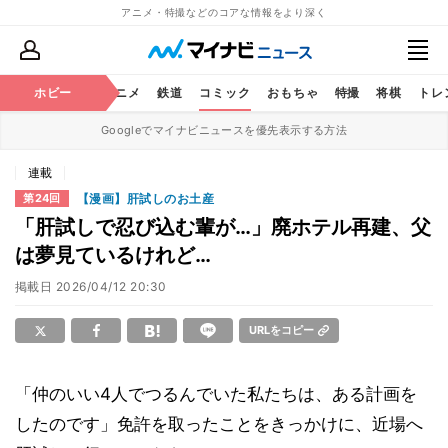
アニメ・特撮などのコアな情報をより深く
ホビー
アニメ
鉄道
コミック
おもちゃ
特撮
将棋
トレ
Googleでマイナビニュースを優先表示する方法
連載
【漫画】肝試しのお土産
第24回
「肝試しで忍び込む輩が…」廃ホテル再建、父
は夢見ているけれど…
掲載日
2026/04/12 20:30
URLをコピー
「仲のいい4人でつるんでいた私たちは、ある計画を
したのです」免許を取ったことをきっかけに、近場へ