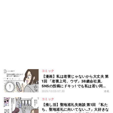
コミック
【漫画】私は老害じゃないから大丈夫 第
1回 「老害上司、ウザ」38歳会社員、
SNSの投稿にドキッ! でも私は若い同僚
と普通に話せるし…
2025/12/25 07:30
連載
コミック
【推し活】聖地巡礼失敗談 第1回 「私た
ち、聖地巡礼に向いてない…?」大好きな