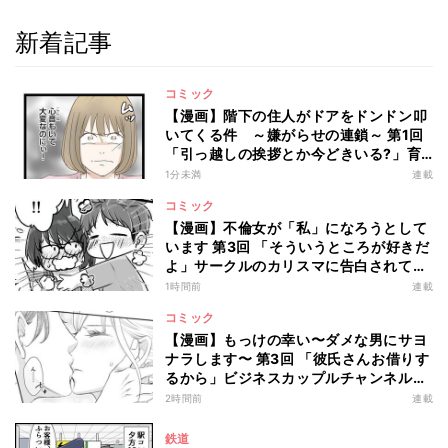
新着記事
コミック
【漫画】階下の住人がドアをドンドン叩
いてくる件 ～嫌がらせの連鎖～ 第1回
「引っ越しの挨拶とか今どきいる?」育
児も片付けも挨拶も私がやってばかり
1分未満
連載
コミック
【漫画】不倫女が「私」になろうとして
います 第3回 「そういうところが好きだ
よ」サークルのカリスマに告白されて…
1時間前
連載
コミック
【漫画】もっけの幸い〜ダメな男にサヨ
ナラします〜 第3回 「彼氏さんお借りす
るから」ビジネスカップルチャンネルっ
て何!?
2時間前
連載
鉄道