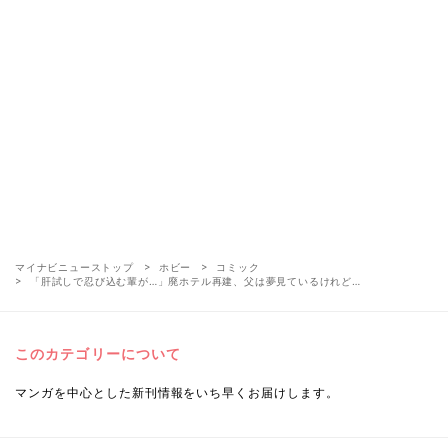
マイナビニューストップ
ホビー
コミック
「肝試しで忍び込む輩が…」廃ホテル再建、父は夢見ているけれど…
このカテゴリーについて
マンガを中心とした新刊情報をいち早くお届けします。