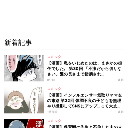
新着記事
コミック
【漫画】私をいじめたのは、まさかの担
任でした。 第30回 「不潔だから切りな
さい」髪の長さまで指摘され…
8分前
連載
コミック
【漫画】インフルエンサー気取りママ友
の末路 第32回 体調不良の子どもを無理
やり撮影してSNSにアップ…って大丈
夫!?
1時間前
連載
コミック
【漫画】保育園の先生と不倫した夫の末