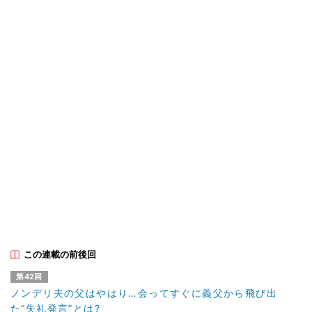
この連載の前後回
第42回
ノンデリ夫の父はやはり…会ってすぐに義父から飛び出
た“失礼発言”とは?