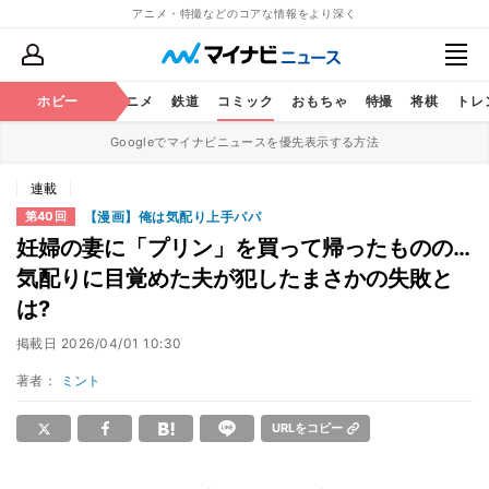
アニメ・特撮などのコアな情報をより深く
ホビー
アニメ
鉄道
コミック
おもちゃ
特撮
将棋
トレ
Googleでマイナビニュースを優先表示する方法
連載
【漫画】俺は気配り上手パパ
第40回
妊婦の妻に「プリン」を買って帰ったものの…
気配りに目覚めた夫が犯したまさかの失敗と
は?
掲載日
2026/04/01 10:30
著者：
ミント
URLをコピー