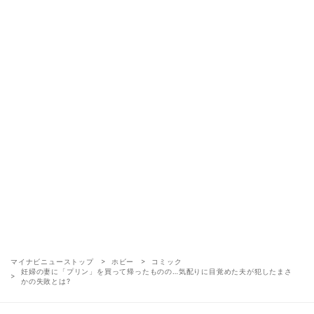
マイナビニューストップ
ホビー
コミック
妊婦の妻に「プリン」を買って帰ったものの…気配りに目覚めた夫が犯したまさ
かの失敗とは?