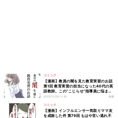
コミック
【漫画】教員の闇を見た教育実習のお話
第1回 教育実習の担当になった40代の英
語教師。この“こじらせ”指導員に悩まさ
れることに――
2025/11/26 11:30
連載
コミック
【漫画】インフルエンサー気取りママ友
を成敗した件 第79回 もはや言い逃れ不