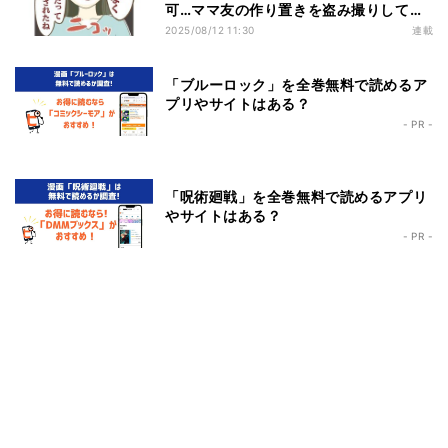
可…ママ友の作り置きを盗み撮りしてい
たのがバレた
2025/08/12 11:30
連載
「ブルーロック」を全巻無料で読めるア
プリやサイトはある？
- PR -
「呪術廻戦」を全巻無料で読めるアプリ
やサイトはある？
- PR -