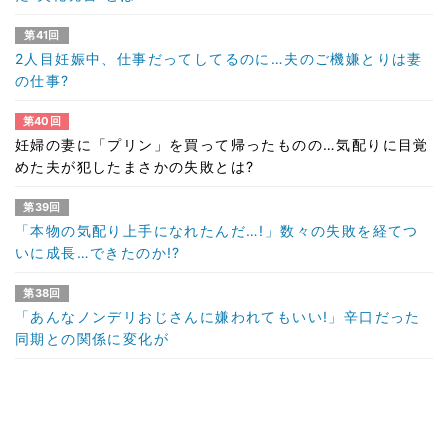
第41回
2人目妊娠中、仕事だってしてるのに…夫のご機嫌とりは妻
の仕事?
第40回
妊婦の妻に「プリン」を買って帰ったものの…気配りに目覚
めた夫が犯したまさかの失敗とは?
第39回
「本物の気配り上手になれたんだ…!」数々の失敗を経てつ
いに成長…できたのか!?
第38回
「あんなノンデリおじさんに嫌われてもいい!」辛口だった
同期との関係に変化が