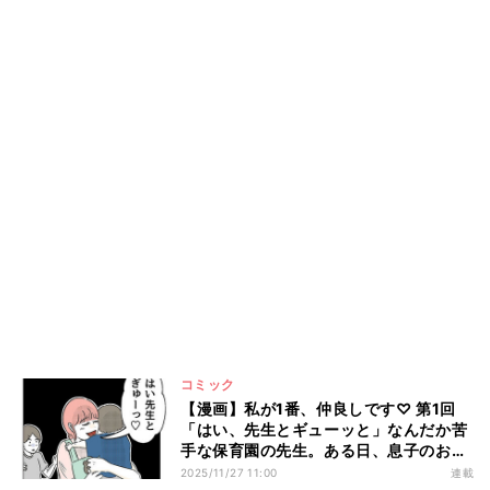
コミック
【漫画】私が1番、仲良しです♡ 第1回
「はい、先生とギューッと」なんだか苦
手な保育園の先生。ある日、息子のお迎
えに行くと…?
2025/11/27 11:00
連載