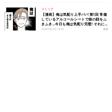
コミック
【漫画】俺は気配り上手パパ 第1回 常備
しているアルコールシートで娘の顔をふ
きふき…今日も俺は気配り完璧! それに
比べて妻は…
2026/02/20 14:01
連載