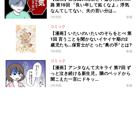
路 第19回 「良い年して妬くなよ」浮気
なんてしてない、夫の言い分は…
1時間前
連載
コミック
【漫画】いたいのいたいのそらをとべ 第
1回 言うことを聞かないイヤイヤ期の2
歳児たち…保育士がとった“奥の手”とは?
1時間前
連載
コミック
【漫画】アンタなんて大キライ 第7回 ず
っと泣き続ける新生児。隣のベッドから
聞こえた一言にドキッ…
2時間前
連載